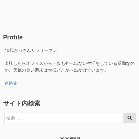
テ
グ
川
の
ゴ
谷
1″
リ
そ
の
ー
の
1
に
Profile
40代おっさんサラリーマン
出社したらオフィスから一歩も外へ出ない生活をしている反動なの
か、天気の良い週末は大抵どこかへ出かけています。
連絡先
サイト内検索
検
検
索
索
対
象: