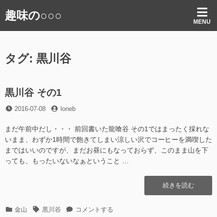
コ
趣味の○○○
ン
MENU
テ
ン
ツ
タグ:
黒川谷
へ
ス
キ
ッ
黒川谷 その1
プ
投
投
2016-07-08
loneb
稿
稿
日
者
まだ午前中だし・・・ 前回書いた龍喰谷 その1ではまったく採れな
いまま、わずか1時間で飽きてしまい涼しい沢でコーヒーを満喫した
まではいいのですが、まだお昼にもなっておらず、このまま山を下
っても、もったいないなぁということ …
“黒
続きを読む
川
谷
カ
タ
黒
金山
黒川谷
コメントする
そ