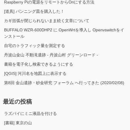
Raspberry Piの電源をリモートからOnにする方法
[道具] パンニング皿を購入した！
カギ括弧が閉じられないまま続く文章について
BUFFALO WZR-600DHP2 に OpenWrtを導入し Openvswitchをイ
ンストール
自宅のトラフィック量を測定する
丹波山金山 不動滝遺跡 - 丹波山村 グリーンロード -
書籍を電子化し検索できるようにする
[QGIS] 河川名を地図上に表示する
第8回 金山遺跡・砂金研究 フォーラム へ行ってきた (2020/02/08)
最近の投稿
ラズパイにミニ液晶を付ける
[書籍] 東京の山