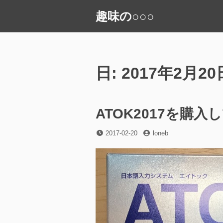
コ
趣味の○○○
ン
テ
ン
ツ
へ
日:
2017年2月20
ス
キ
ッ
ATOK2017を購入
プ
投
投
2017-02-20
loneb
稿
稿
日
者