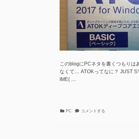
このblogにPCネタを書くつもり
なくて… ATOKってなに？ JUS
IME( …
カ
ATOK2017
PC
コメントする
テ
を
ゴ
購
リ
入
ー
し