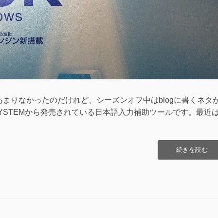
はあまりなかったのだけれど、シーズンオフ中はblogに書くネタ
T SYSTEMから発売されている日本語入力補助ツールです。最近
“ATOK2017
続きを読む
を
購
入
し
て
み
た”の