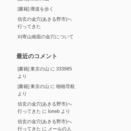
[書籍] 廃道を歩く
信玄の金穴(あきる野市)へ
行ってきた
刈寄山南面の金穴について
最近のコメント
[書籍] 東京の山
に
333985
より
[書籍] 東京の山
に
啪啪导航
より
信玄の金穴(あきる野市)へ
行ってきた
に
loneb
より
信玄の金穴(あきる野市)へ
行ってきた
に
メールの人