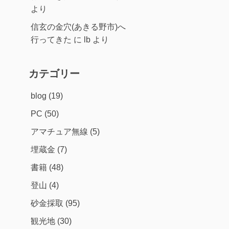
より
信玄の金穴(あきる野市)へ
行ってきた
に
lb
より
カテゴリー
blog
(19)
PC
(50)
アマチュア無線
(5)
埋蔵金
(7)
書籍
(48)
登山
(4)
砂金採取
(95)
観光地
(30)