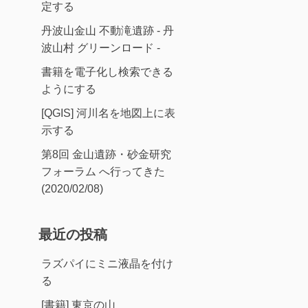
定する
丹波山金山 不動滝遺跡 - 丹
波山村 グリーンロード -
書籍を電子化し検索できる
ようにする
[QGIS] 河川名を地図上に表
示する
第8回 金山遺跡・砂金研究
フォーラム へ行ってきた
(2020/02/08)
最近の投稿
ラズパイにミニ液晶を付け
る
[書籍] 東京の山