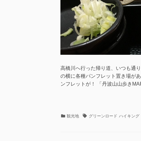
高橋川へ行った帰り道、いつも通り
の横に各種パンフレット置き場があ
ンフレットが！ 「丹波山山歩きMAP
カ
タ
観光地
グリーンロード
ハイキング
テ
グ
ゴ
リ
ー