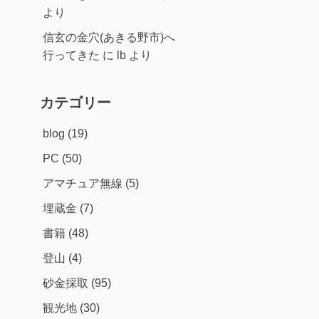
より
信玄の金穴(あきる野市)へ
行ってきた
に
lb
より
カテゴリー
blog
(19)
PC
(50)
アマチュア無線
(5)
埋蔵金
(7)
書籍
(48)
登山
(4)
砂金採取
(95)
観光地
(30)