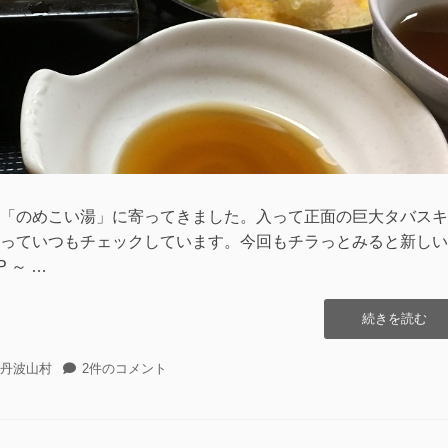
「のめこい湯」に寄ってきました。入って正面の巨大タバスキ
っていつもチェックしています。今回もチラっとみると新しい
 ～ …
“丹
続きを読む
波
山
丹
丹波山村
2件のコメント
グ
波
リ
山
ー
グ
ン
リ