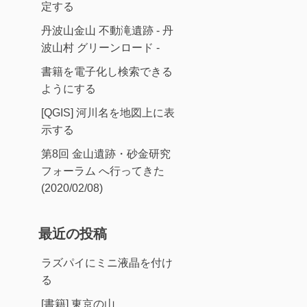
定する
丹波山金山 不動滝遺跡 - 丹
波山村 グリーンロード -
書籍を電子化し検索できる
ようにする
[QGIS] 河川名を地図上に表
示する
第8回 金山遺跡・砂金研究
フォーラム へ行ってきた
(2020/02/08)
最近の投稿
ラズパイにミニ液晶を付け
る
[書籍] 東京の山