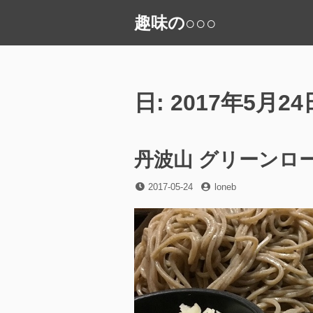
コ
趣味の○○○
ン
テ
ン
ツ
へ
日:
2017年5月24
ス
キ
ッ
丹波山 グリーンロ
プ
投
投
2017-05-24
loneb
稿
稿
日
者