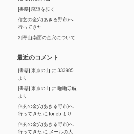
[書籍] 廃道を歩く
信玄の金穴(あきる野市)へ
行ってきた
刈寄山南面の金穴について
最近のコメント
[書籍] 東京の山
に
333985
より
[書籍] 東京の山
に
啪啪导航
より
信玄の金穴(あきる野市)へ
行ってきた
に
loneb
より
信玄の金穴(あきる野市)へ
行ってきた
に
メールの人