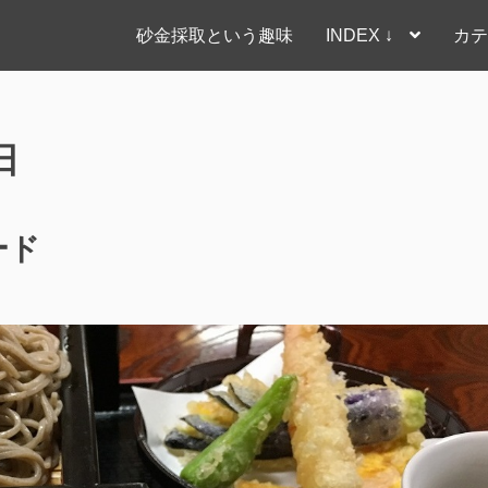
砂金採取という趣味
INDEX ↓
カテ
日
ード