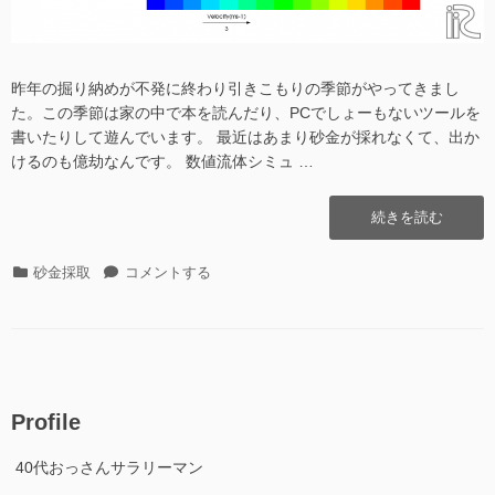
昨年の掘り納めが不発に終わり引きこもりの季節がやってきまし
た。この季節は家の中で本を読んだり、PCでしょーもないツールを
書いたりして遊んでいます。 最近はあまり砂金が採れなくて、出か
けるのも億劫なんです。 数値流体シミュ …
“CFD
続きを読む
–
数
カ
CFD
砂金採取
コメントする
値
テ
–
流
ゴ
数
体
リ
値
シ
ー
流
ミ
体
ュ
シ
レ
Profile
ミ
ー
ュ
シ
40代おっさんサラリーマン
レ
ョ
ー