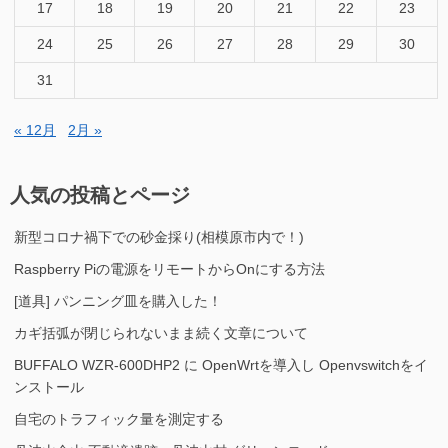
17
18
19
20
21
22
23
24
25
26
27
28
29
30
31
« 12月
2月 »
人気の投稿とページ
新型コロナ禍下での砂金採り(相模原市内で！)
Raspberry Piの電源をリモートからOnにする方法
[道具] パンニング皿を購入した！
カギ括弧が閉じられないまま続く文章について
BUFFALO WZR-600DHP2 に OpenWrtを導入し Openvswitchをイ
ンストール
自宅のトラフィック量を測定する