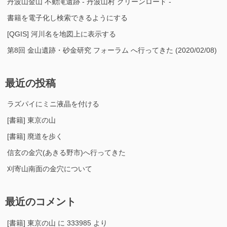
丹波山金山 不動滝遺跡 - 丹波山村 グリーンロード -
書籍を電子化し検索できるようにする
[QGIS] 河川名を地図上に表示する
第8回 金山遺跡・砂金研究 フォーラム へ行ってきた (2020/02/08)
最近の投稿
ラズパイにミニ液晶を付ける
[書籍] 東京の山
[書籍] 廃道を歩く
信玄の金穴(あきる野市)へ行ってきた
刈寄山南面の金穴について
最近のコメント
[書籍] 東京の山
に
333985
より