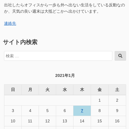
ン
出社したらオフィスから一歩も外へ出ない生活をしている反動なの
シ
で
ョ
か、天気の良い週末は大抵どこかへ出かけています。
遊
ン
ぶ”の
で
連絡先
遊
ぶ
に
サイト内検索
検
検
索
索
対
象:
2021年1月
日
月
火
水
木
金
土
1
2
3
4
5
6
7
8
9
10
11
12
13
14
15
16