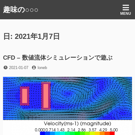
コ
趣味の○○○
ン
MENU
テ
ン
ツ
日:
2021年1月7日
へ
ス
キ
ッ
CFD – 数値流体シミュレーションで遊ぶ
プ
投
投
2021-01-07
loneb
稿
稿
日
者