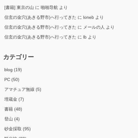
[書籍] 東京の山
に
啪啪导航
より
信玄の金穴(あきる野市)へ行ってきた
に
loneb
より
信玄の金穴(あきる野市)へ行ってきた
に
メールの人
より
信玄の金穴(あきる野市)へ行ってきた
に
lb
より
カテゴリー
blog
(19)
PC
(50)
アマチュア無線
(5)
埋蔵金
(7)
書籍
(48)
登山
(4)
砂金採取
(95)