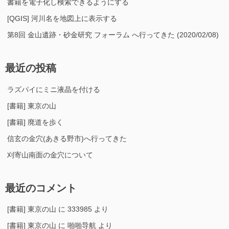
書籍を電子化し検索できるようにする
[QGIS] 河川名を地図上に表示する
第8回 金山遺跡・砂金研究 フォーラム へ行ってきた (2020/02/08)
最近の投稿
ラズパイにミニ液晶を付ける
[書籍] 東京の山
[書籍] 廃道を歩く
信玄の金穴(あきる野市)へ行ってきた
刈寄山南面の金穴について
最近のコメント
[書籍] 東京の山
に
333985
より
[書籍] 東京の山
に
啪啪导航
より