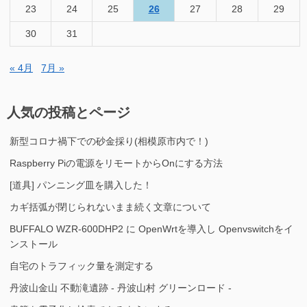
23
24
25
26
27
28
29
30
31
« 4月
7月 »
人気の投稿とページ
新型コロナ禍下での砂金採り(相模原市内で！)
Raspberry Piの電源をリモートからOnにする方法
[道具] パンニング皿を購入した！
カギ括弧が閉じられないまま続く文章について
BUFFALO WZR-600DHP2 に OpenWrtを導入し Openvswitchをイ
ンストール
自宅のトラフィック量を測定する
丹波山金山 不動滝遺跡 - 丹波山村 グリーンロード -