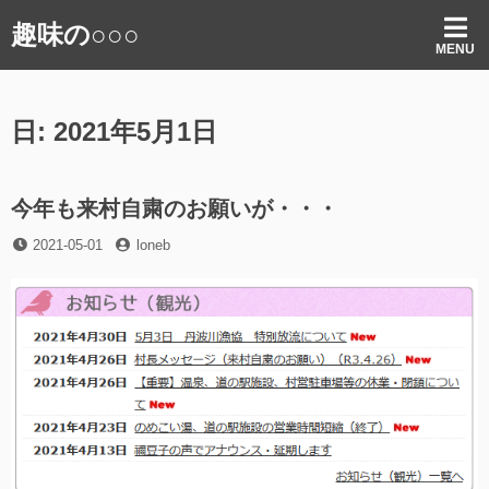
コ
趣味の○○○
ン
MENU
テ
ン
ツ
日:
2021年5月1日
へ
ス
キ
ッ
今年も来村自粛のお願いが・・・
プ
投
投
2021-05-01
loneb
稿
稿
日
者