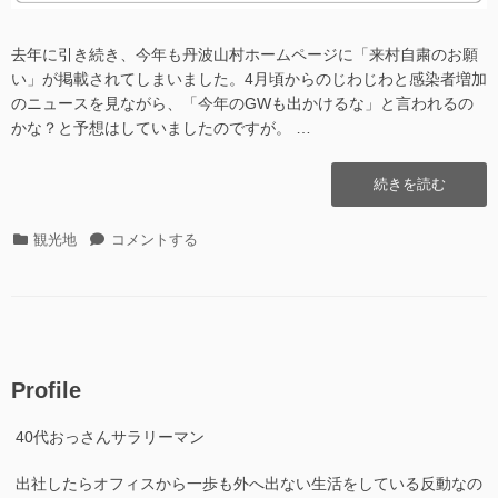
去年に引き続き、今年も丹波山村ホームページに「来村自粛のお願
い」が掲載されてしまいました。4月頃からのじわじわと感染者増加
のニュースを見ながら、「今年のGWも出かけるな」と言われるの
かな？と予想はしていましたのですが。 …
“今
続きを読む
年
も
カ
今
観光地
コメントする
来
テ
年
村
ゴ
も
自
リ
来
粛
ー
村
の
自
お
粛
願
Profile
の
い
お
が・・・”の
40代おっさんサラリーマン
願
い
出社したらオフィスから一歩も外へ出ない生活をしている反動なの
が・・・