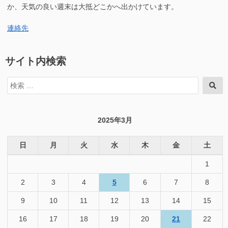
へ
か、天気の良い週末は大抵どこかへ出かけています。
の
連絡先
サイト内検索
検
検
索
索
対
象:
2025年3月
日
月
火
水
木
金
土
1
2
3
4
5
6
7
8
9
10
11
12
13
14
15
16
17
18
19
20
21
22