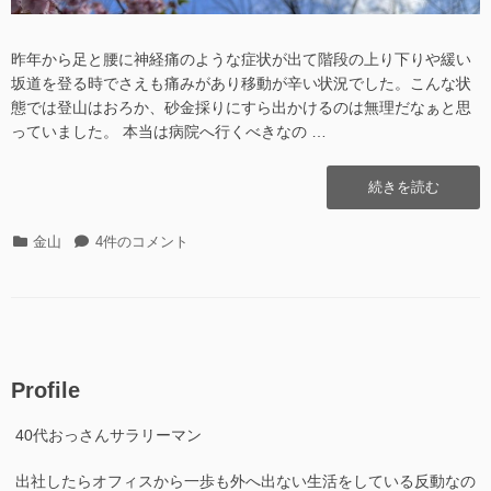
昨年から足と腰に神経痛のような症状が出て階段の上り下りや緩い
坂道を登る時でさえも痛みがあり移動が辛い状況でした。こんな状
態では登山はおろか、砂金採りにすら出かけるのは無理だなぁと思
っていました。 本当は病院へ行くべきなの …
“GeoTIFF
続きを読む
の
地
カ
GeoTIFF
金山
4件のコメント
形
テ
の
画
ゴ
地
像
リ
形
を
ー
画
持
像
っ
を
て
Profile
持
外
っ
へ！”の
40代おっさんサラリーマン
て
外
出社したらオフィスから一歩も外へ出ない生活をしている反動なの
へ！