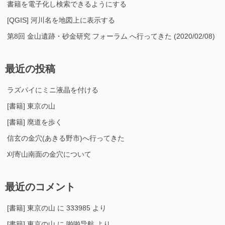
書籍を電子化し検索できるようにする
[QGIS] 河川名を地図上に表示する
第8回 金山遺跡・砂金研究 フォーラム へ行ってきた (2020/02/08)
最近の投稿
ラズパイにミニ液晶を付ける
[書籍] 東京の山
[書籍] 廃道を歩く
信玄の金穴(あきる野市)へ行ってきた
刈寄山南面の金穴について
最近のコメント
[書籍] 東京の山
に
333985
より
[書籍] 東京の山
に
啪啪导航
より