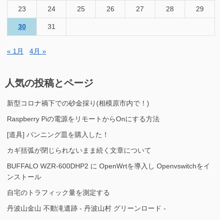
23
24
25
26
27
28
29
30
31
« 1月
4月 »
人気の投稿とページ
新型コロナ禍下での砂金採り(相模原市内で！)
Raspberry Piの電源をリモートからOnにする方法
[道具] パンニング皿を購入した！
カギ括弧が閉じられないまま続く文章について
BUFFALO WZR-600DHP2 に OpenWrtを導入し Openvswitchをイ
ンストール
自宅のトラフィック量を測定する
丹波山金山 不動滝遺跡 - 丹波山村 グリーンロード -