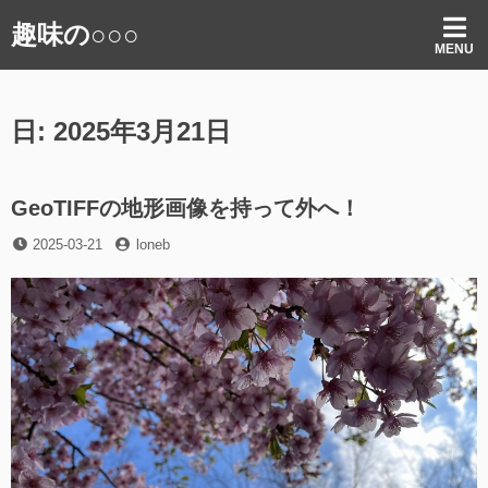
コ
趣味の○○○
ン
MENU
テ
ン
ツ
日:
2025年3月21日
へ
ス
キ
ッ
GeoTIFFの地形画像を持って外へ！
プ
投
投
2025-03-21
loneb
稿
稿
日
者