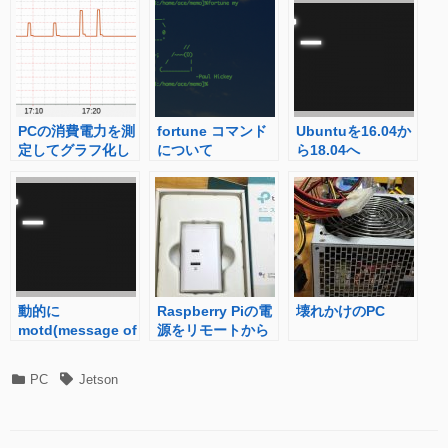
PCの消費電力を測
fortune コマンド
Ubuntuを16.04か
定してグラフ化し
について
ら18.04へ
てみた
upgradeしてみた
動的に
Raspberry Piの電
壊れかけのPC
motd(message of
源をリモートから
the day)を表示さ
Onにする方法
せる –
カ
タ
PC
Jetson
Debian/Ubuntu編
テ
グ
–
ゴ
リ