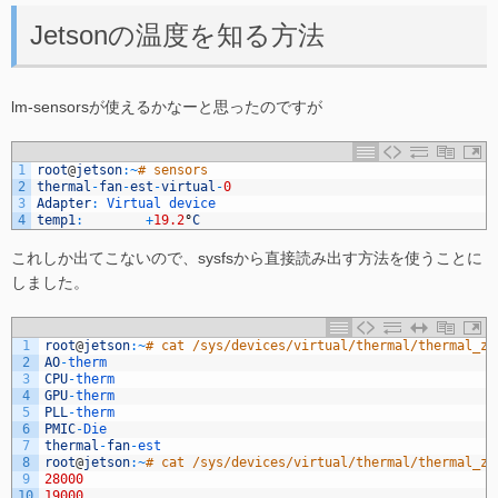
Jetsonの温度を知る方法
lm-sensorsが使えるかなーと思ったのですが
1
root
@
jetson
:
~
# sensors
2
thermal
-
fan
-
est
-
virtual
-
0
3
Adapter
:
Virtual 
device
4
temp1
:
+
19.2
°
C
これしか出てこないので、sysfsから直接読み出す方法を使うことに
しました。
1
root
@
jetson
:
~
# cat /sys/devices/virtual/thermal/thermal_zo
2
AO
-
therm
3
CPU
-
therm
4
GPU
-
therm
5
PLL
-
therm
6
PMIC
-
Die
7
thermal
-
fan
-
est
8
root
@
jetson
:
~
# cat /sys/devices/virtual/thermal/thermal_zo
9
28000
10
19000