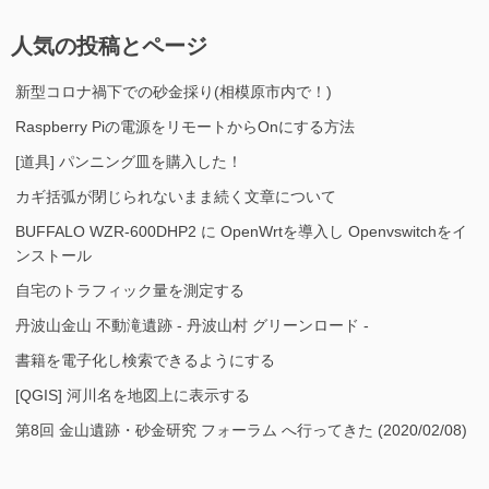
人気の投稿とページ
新型コロナ禍下での砂金採り(相模原市内で！)
Raspberry Piの電源をリモートからOnにする方法
[道具] パンニング皿を購入した！
カギ括弧が閉じられないまま続く文章について
BUFFALO WZR-600DHP2 に OpenWrtを導入し Openvswitchをイ
ンストール
自宅のトラフィック量を測定する
丹波山金山 不動滝遺跡 - 丹波山村 グリーンロード -
書籍を電子化し検索できるようにする
[QGIS] 河川名を地図上に表示する
第8回 金山遺跡・砂金研究 フォーラム へ行ってきた (2020/02/08)