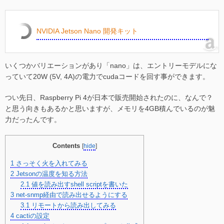
NVIDIA Jetson Nano 開発キット
いくつかバリエーションがあり「nano」は、エントリーモデルにな
っていて20W (5V, 4A)の電力でcudaコードを回す事ができます。
つい先日、Raspberry Pi 4が日本で販売開始されたのに、なんで？
と思う向きもあるかと思いますが、メモリを4GB積んでいるのが魅
力だったんです。
Contents
[
hide
]
1
さっそく火を入れてみる
2
Jetsonの温度を知る方法
2.1
値を読み出すshell scriptを書いた
3
net-snmp経由で読み出せるようにする
3.1
リモートから読み出してみる
4
cactiの設定