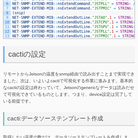
6
NET
-
SNMP
-
EXTEND
-
MIB
::
nsExtendCommand
.
"JSTPLL"
=
STRING
:
/
u
7
NET
-
SNMP
-
EXTEND
-
MIB
::
nsExtendCommand
.
"JSTPMIC"
=
STRING
:
/
8
(
snip
)
9
NET
-
SNMP
-
EXTEND
-
MIB
::
nsExtendOutLine
.
"JSTA0"
.
1
=
STRING
:
1
10
NET
-
SNMP
-
EXTEND
-
MIB
::
nsExtendOutLine
.
"JSTCPU"
.
1
=
STRING
:
11
NET
-
SNMP
-
EXTEND
-
MIB
::
nsExtendOutLine
.
"JSTGPU"
.
1
=
STRING
:
12
NET
-
SNMP
-
EXTEND
-
MIB
::
nsExtendOutLine
.
"JSTPLL"
.
1
=
STRING
:
13
NET
-
SNMP
-
EXTEND
-
MIB
::
nsExtendOutLine
.
"JSTPMIC"
.
1
=
STRING
:
cactiの設定
リモートからJetsonの温度をsnmp経由で読み出すことまで実現でき
ました。次は、いよいよcactiで可視化する作業に進みます。基本的
なcactiの設定は終わっていて、Jetsonのgenericなデータは読みだせ
て可視化できているものとします。つまり、device設定は完了して
いる前提です。
cacti:データソーステンプレート作成
取得したい温度の数だけ、データソーステンプレートを作成しま