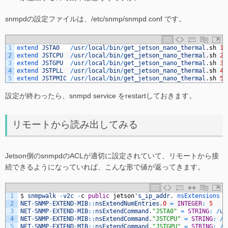
snmpdの設定ファイルは、/etc/snmp/snmpd.conf です。
1
extend 
JSTA0
/
usr
/
local
/
bin
/
get_jetson_nano_thermal
.
sh
1
2
extend 
JSTCPU
/
usr
/
local
/
bin
/
get_jetson_nano_thermal
.
sh
2
3
extend 
JSTGPU
/
usr
/
local
/
bin
/
get_jetson_nano_thermal
.
sh
3
4
extend 
JSTPLL
/
usr
/
local
/
bin
/
get_jetson_nano_thermal
.
sh
4
5
extend 
JSTPMIC
/
usr
/
local
/
bin
/
get_jetson_nano_thermal
.
sh
5
設定が終わったら、snmpd service をrestartしておきます。
リモートから読み出してみる
Jetson側のsnmpdのACLが適切に設定されていて、リモートから接
続できるようになっていれば、こんな形で値が返ってきます。
1
$
snmpwalk
-
v2c
-
c
public
jetson
'
s_ip_addr
.
nsExtensions
2
NET
-
SNMP
-
EXTEND
-
MIB
::
nsExtendNumEntries
.
0
=
INTEGER
:
5
3
NET
-
SNMP
-
EXTEND
-
MIB
::
nsExtendCommand
.
"JSTA0"
=
STRING
:
/
us
4
NET
-
SNMP
-
EXTEND
-
MIB
::
nsExtendCommand
.
"JSTCPU"
=
STRING
:
/
u
5
NET
-
SNMP
-
EXTEND
-
MIB
::
nsExtendCommand
.
"JSTGPU"
=
STRING
:
/
u