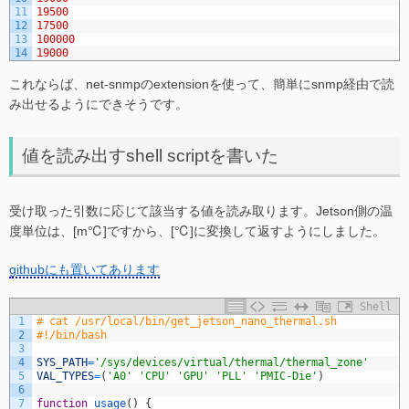
11
19500
12
17500
13
100000
14
19000
これならば、net-snmpのextensionを使って、簡単にsnmp経由で読
み出せるようにできそうです。
値を読み出すshell scriptを書いた
受け取った引数に応じて該当する値を読み取ります。Jetson側の温
度単位は、[m℃]ですから、[℃]に変換して返すようにしました。
githubにも置いてあります
Shell
1
# cat /usr/local/bin/get_jetson_nano_thermal.sh 
2
#!/bin/bash
3
4
SYS_PATH
=
'/sys/devices/virtual/thermal/thermal_zone'
5
VAL_TYPES
=
(
'A0'
'CPU'
'GPU'
'PLL'
'PMIC-Die'
)
6
7
function
usage
(
)
{