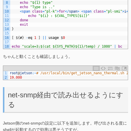
8
echo
"${1} type"
9
echo
"Type is .."
10
<
span 
class
=
"pl-k"
>
for
<
/
span
>
<
span 
class
=
"pl-smi"
>
i
<
/
11
echo
"${i} : ${VAL_TYPES[$i]}"
12
done
13
exit
14
}
15
16
[
$
{
#
}
-
eq
1
]
||
usage
$
0
17
18
echo
"scale=3;$(cat ${SYS_PATH}${1}/temp) / 1000"
|
bc
ちゃんと動くことも確認しましょう。
1
root
@
jetson
:
~
# /usr/local/bin/get_jetson_nano_thermal.sh 2
2
19.000
net-snmp経由で読み出せるようにす
る
Jetson側のnet-snmpの設定に以下を追加します。呼び出される度に
shellが起動するので効率は悪そうですが。