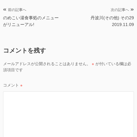
ー
投
前の記事へ
次の記事へ
のめこい湯食事処のメニュー
丹波川(その他) その29
稿
がリニューアル!
2019.11.09
ナ
ビ
ゲ
コメントを残す
ー
シ
メールアドレスが公開されることはありません。
※
が付いている欄は必
ョ
須項目です
ン
コメント
※