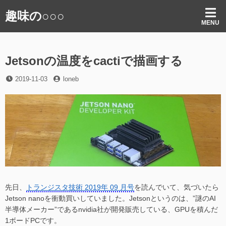
コ
趣味の○○○
ン
MENU
テ
ン
ツ
Jetsonの温度をcactiで描画する
へ
ス
投
投
2019-11-03
loneb
キ
稿
稿
ッ
日
者
プ
先日、
トランジスタ技術 2019年 09 月号
を読んでいて、気づいたら
Jetson nanoを衝動買いしていました。Jetsonというのは、”謎のAI
半導体メーカー”であるnvidia社が開発販売している、GPUを積んだ
1ボードPCです。