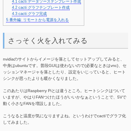
4.1
cacti:データソーステンプレート作成
4.2
cacti:グラフテンプレート作成
4.3
cacti:グラフ完成
5
番外編: リモートから電源を入れる
さっそく火を入れてみる
nvidiaのサイトからイメージを落としてセットアップしてみると、
中身はubuntuです。普段GUIは使わないので(必要なときはvnc)、セ
ッションマネージャを落としたり、設定をいじっていると、ヒート
シンクが思ったよりも暖かくなりました。
このあたりはRaspberry Piとは違うところ。ヒートシンクはついて
いますが、やはりFANつけたほうがいいかなぁということで、5Vで
動く小さなFANを増設しました。
こうなると温度が気になりますよね。というわけでcactiでグラフ化
してみました。