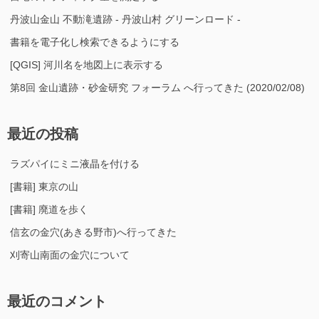
丹波山金山 不動滝遺跡 - 丹波山村 グリーンロード -
書籍を電子化し検索できるようにする
[QGIS] 河川名を地図上に表示する
第8回 金山遺跡・砂金研究 フォーラム へ行ってきた (2020/02/08)
最近の投稿
ラズパイにミニ液晶を付ける
[書籍] 東京の山
[書籍] 廃道を歩く
信玄の金穴(あきる野市)へ行ってきた
刈寄山南面の金穴について
最近のコメント