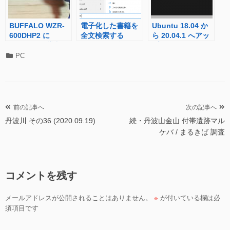
BUFFALO WZR-
電子化した書籍を
Ubuntu 18.04 か
600DHP2 に
全文検索する
ら 20.04.1 へアッ
OpenWrtを導入し
(windows編)
プグレード
Openvswitchをイ
(Ubuntu-server)
カ
PC
ンストール
テ
ゴ
リ
ー
投
前の記事へ
次の記事へ
丹波川 その36 (2020.09.19)
続・丹波山金山 付帯遺跡マル
稿
ケバ / まるきば 調査
ナ
ビ
ゲ
コメントを残す
ー
シ
メールアドレスが公開されることはありません。
※
が付いている欄は必
ョ
須項目です
ン