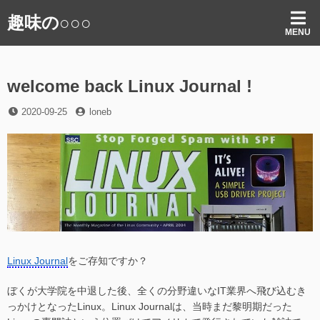
コ
趣味の○○○
ン
MENU
テ
ン
ツ
welcome back Linux Journal !
へ
ス
投
投
2020-09-25
loneb
キ
稿
稿
ッ
日
者
プ
Linux Journal
をご存知ですか？
ぼくが大学院を中退した後、全くの分野違いなIT業界へ飛び込むき
っかけとなったLinux。Linux Journalは、当時まだ黎明期だった