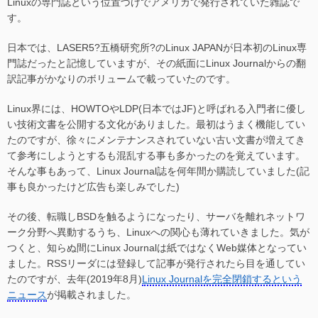
Linuxの専門誌という位置づけでアメリカで発行されていた雑誌で
す。
日本では、LASER5?五橋研究所?のLinux JAPANが日本初のLinux専
門誌だったと記憶していますが、その紙面にLinux Journalからの翻
訳記事がかなりのボリュームで載っていたのです。
Linux界には、HOWTOやLDP(日本ではJF)と呼ばれる入門者に優し
い技術文書を公開する文化がありました。最初はうまく機能してい
たのですが、徐々にメンテナンスされていない古い文書が増えてき
て参考にしようとするも混乱する事も多かったのを覚えています。
そんな事もあって、Linux Journal誌を何年間か購読していました(記
事も良かったけど広告も楽しみでした)
その後、転職しBSDを触るようになったり、サーバを離れネットワ
ーク分野へ異動するうち、Linuxへの関心も薄れていきました。気が
つくと、知らぬ間にLinux Journalは紙ではなくWeb媒体となってい
ました。RSSリーダには登録して記事が発行されたら目を通してい
たのですが、去年(2019年8月)
Linux Journalを完全閉鎖するという
ニュース
が掲載されました。