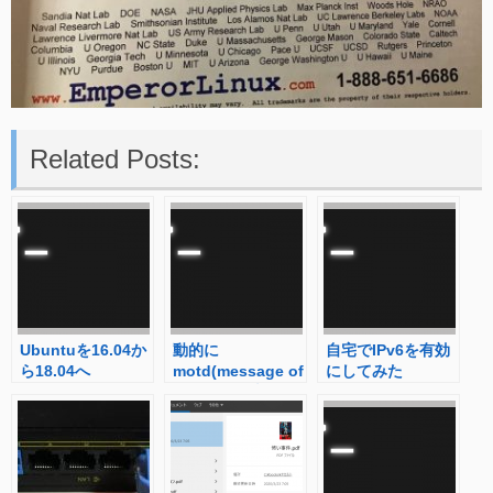
Related Posts:
Ubuntuを16.04か
動的に
自宅でIPv6を有効
ら18.04へ
motd(message of
にしてみた
upgradeしてみた
the day)を表示さ
せる –
Debian/Ubuntu編
–