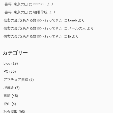
[書籍] 東京の山
に
333985
より
[書籍] 東京の山
に
啪啪导航
より
信玄の金穴(あきる野市)へ行ってきた
に
loneb
より
信玄の金穴(あきる野市)へ行ってきた
に
メールの人
より
信玄の金穴(あきる野市)へ行ってきた
に
lb
より
カテゴリー
blog
(19)
PC
(50)
アマチュア無線
(5)
埋蔵金
(7)
書籍
(48)
登山
(4)
砂金採取
(95)