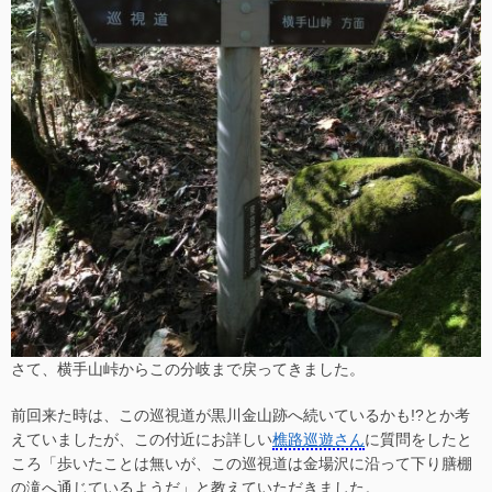
さて、横手山峠からこの分岐まで戻ってきました。
前回来た時は、この巡視道が黒川金山跡へ続いているかも!?とか考
えていましたが、この付近にお詳しい
樵路巡遊さん
に質問をしたと
ころ「歩いたことは無いが、この巡視道は金場沢に沿って下り膳棚
の滝へ通じているようだ」と教えていただきました。