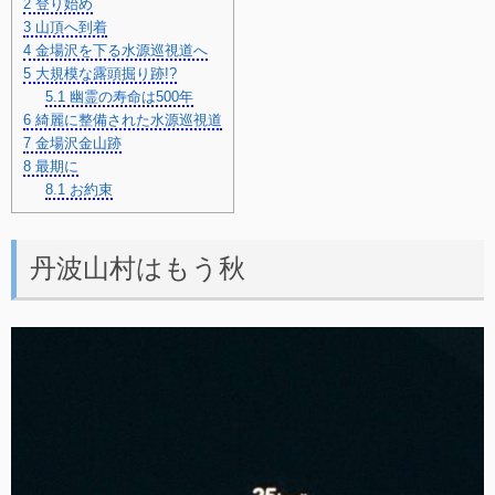
2
登り始め
3
山頂へ到着
4
金場沢を下る水源巡視道へ
5
大規模な露頭掘り跡!?
5.1
幽霊の寿命は500年
6
綺麗に整備された水源巡視道
7
金場沢金山跡
8
最期に
8.1
お約束
丹波山村はもう秋