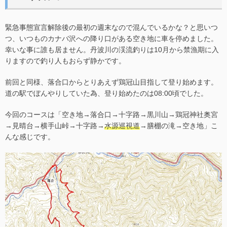
緊急事態宣言解除後の最初の週末なので混んでいるかな？と思いつ
つ、いつものカナバ沢への降り口がある空き地に車を停めました。
幸いな事に誰も居ません。丹波川の渓流釣りは10月から禁漁期に入
りますので釣り人もおらず静かです。
前回と同様、落合口からとりあえず鶏冠山目指して登り始めます。
道の駅でぼんやりしていた為、登り始めたのは08:00頃でした。
今回のコースは「空き地→落合口→十字路→黒川山→鶏冠神社奥宮
→見晴台→横手山峠→十字路→
水源巡視道
→膳棚の滝→空き地」こ
んな感じです。