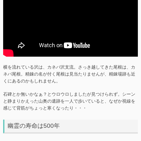
横を流れている沢は、カネバ沢支流。さっき越してきた尾根は、カ
ネバ尾根。精錬の名が付く尾根は見当たりませんが、精錬場跡も近
くにあるのかもしれません。
石碑とか無いかなぁ？とウロウロしましたが見つけられず。シーン
と静まりかえった山奥の遺跡を一人で歩いていると、なぜか視線を
感じて背筋がちょっと寒くなったり・・・
幽霊の寿命は500年