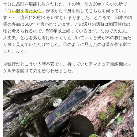
十分に凸凹を堪能し歩きだした、その時、前方20mくらいの所で
「
白い服を着た女性
」が木から半身を出してこちらを伺っていま
す・・・流石に20秒くらい立ち止まりました。ところで、日本の幽
霊の寿命は500年と言われています。この辺りの遺跡は戦国時代の
物と考えられるので、500年以上経っているはず。なので大丈夫。
大丈夫。と心を落ち着けゆっくり近づいていくと光が木の枝に当た
り白く見えていただけでした。目のように見えたのは葉が作る影で
した。ふぅ。
単独行だとこういう時不安です。持っていたアマチュア無線機のス
ケルチを開けて気を紛らわせました。