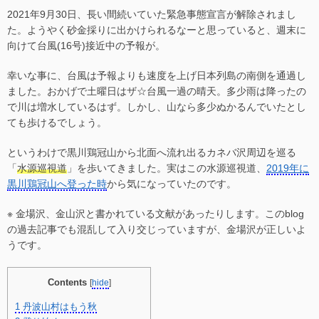
2021年9月30日、長い間続いていた緊急事態宣言が解除されまし
た。ようやく砂金採りに出かけられるなーと思っていると、週末に
向けて台風(16号)接近中の予報が。
幸いな事に、台風は予報よりも速度を上げ日本列島の南側を通過し
ました。おかげで土曜日はザ☆台風一過の晴天。多少雨は降ったの
で川は増水しているはず。しかし、山なら多少ぬかるんでいたとし
ても歩けるでしょう。
というわけで黒川鶏冠山から北面へ流れ出るカネバ沢周辺を巡る
「
水源巡視道
」を歩いてきました。実はこの水源巡視道、
2019年に
黒川鶏冠山へ登った時
から気になっていたのです。
※ 金場沢、金山沢と書かれている文献があったりします。このblog
の過去記事でも混乱して入り交じっていますが、金場沢が正しいよ
うです。
Contents
[
hide
]
1
丹波山村はもう秋