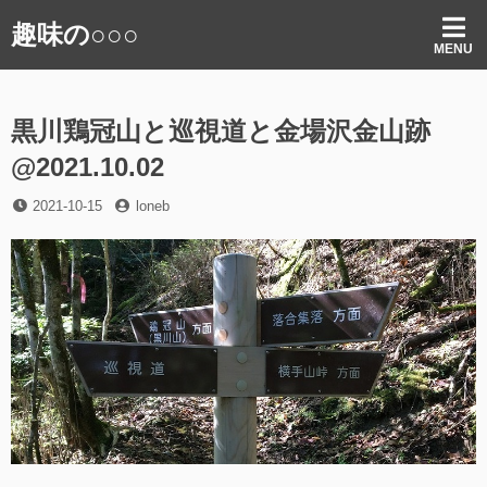
コ
趣味の○○○
ン
MENU
テ
ン
ツ
黒川鶏冠山と巡視道と金場沢金山跡
へ
ス
@2021.10.02
キ
ッ
投
投
2021-10-15
loneb
プ
稿
稿
日
者