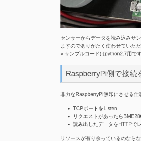
センサーからデータを読み込みサン
ますのでありがたく使わせていただ
※ サンプルコードはpython2.7用
RaspberryPi側
非力なRaspberryPi無印にさせる
TCPポートをListen
リクエストがあったらBME2
読み出したデータをHTTPで
リソースが有り余っているのならなに