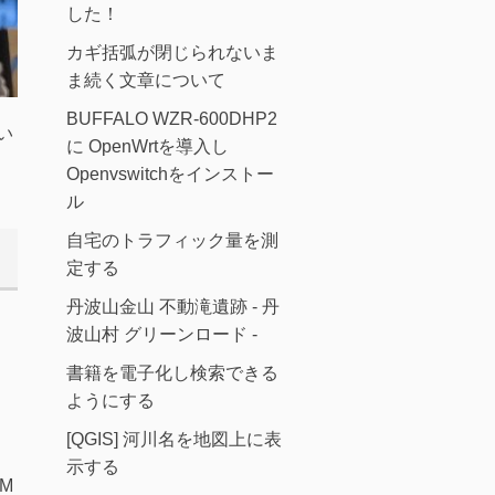
した！
カギ括弧が閉じられないま
ま続く文章について
BUFFALO WZR-600DHP2
い
に OpenWrtを導入し
Openvswitchをインストー
ル
自宅のトラフィック量を測
定する
丹波山金山 不動滝遺跡 - 丹
波山村 グリーンロード -
書籍を電子化し検索できる
ようにする
[QGIS] 河川名を地図上に表
示する
M