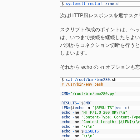
1
$
systemctl 
restart 
xinetd
次はHTTP風レスポンスを返すス
スクリプト作成のポイントは、ヘッダにC
は、いつまで接続を継続したらよい
バ側からコネクション切断を行うと、clien
しまいます。
それから echo の -n オプショ
1
$
cat
/
root
/
bin
/
bme280
.
sh
2
#!/usr/bin/env bash
3
4
CMD
=
'/root/bin/bme280.py'
5
6
RESULTS
=
`
$
CMD
`
7
LEN
=
$
(
echo
-
n
"$RESULTS"
|
wc
-
c
)
8
echo
-
ne
"HTTP/1.0 200 OK\r\n"
9
echo
-
ne
"Content-Type: Content-Typ
10
echo
-
ne
"Content-Length: ${LEN}\r\
11
echo
-
ne
"\r\n"
12
echo
-
ne
$
RESULTS
13
echo
-
ne
"\r\n"