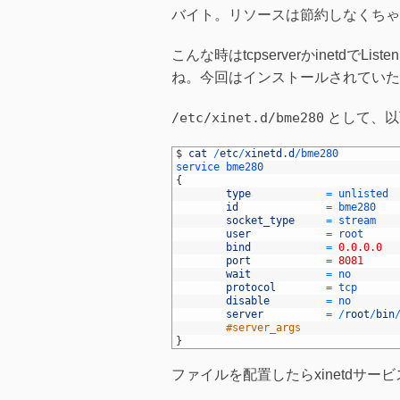
バイト。リソースは節約しなくちゃ
こんな時はtcpserverかinetd
ね。今回はインストールされていたxi
/etc/xinet.d/bme280
として、以下
1
$
cat
/
etc
/
xinetd
.
d
/
bme280
2
service
bme280
3
{
4
type
=
unlisted
5
id
=
bme280
6
socket_type
=
stream
7
user
=
root
8
bind
=
0.0.0.0
9
port
=
8081
10
wait
=
no
11
protocol
=
tcp
12
disable
=
no
13
server
=
/
root
/
bin
14
#server_args
15
}
ファイルを配置したらxinetdサ