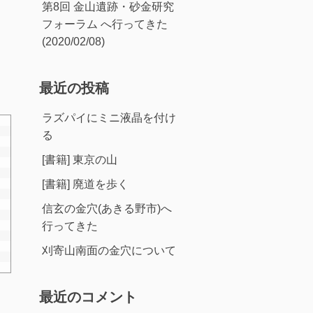
第8回 金山遺跡・砂金研究
フォーラム へ行ってきた
(2020/02/08)
最近の投稿
ラズパイにミニ液晶を付け
る
[書籍] 東京の山
[書籍] 廃道を歩く
信玄の金穴(あきる野市)へ
行ってきた
刈寄山南面の金穴について
最近のコメント