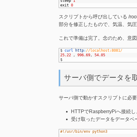
14
sleep
1
15
exit
0
スクリプトから呼び出している /root/bi
部分を修正したもので、気温、気圧
これで準備は完了。念のため、意図
1
$
curl 
http
:
//localhost:8081/
2
25.22
,
996.69
,
54.05
3
$
サーバ側でデータを
サーバ側で動かすスクリプトに必要
HTTPでRaspberryPiへ
受け取ったデータをデータベ
1
#!/usr/bin/env python3
2