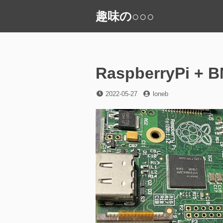
コ
趣味の○○○
ン
テ
ン
ツ
へ
RaspberryPi + B
ス
キ
投
投
2022-05-27
loneb
稿
稿
ッ
日
者
プ