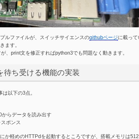
プルファイルが、スイッチサイエンスの
githubページ
に載って
きます。
ですが、print文を修正すればpython3でも問題なく動きます。
で接続を待ち受ける機能の実装
仕事は以下の3点。
80からデータを読み出す
レスポンス
か軽めのHTTPdを起動するところですが、搭載メモリは512