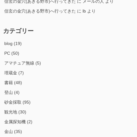
信玄の金穴(あきる野市)へ行ってきた
に
メールの人
より
信玄の金穴(あきる野市)へ行ってきた
に
lb
より
カテゴリー
blog
(19)
PC
(50)
アマチュア無線
(5)
埋蔵金
(7)
書籍
(48)
登山
(4)
砂金採取
(95)
観光地
(30)
金属探知機
(2)
金山
(35)