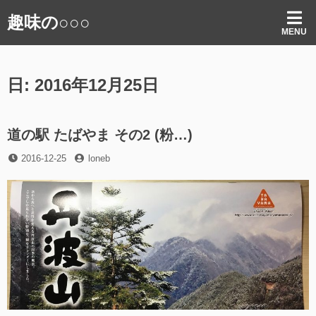
コ
趣味の○○○
ン
MENU
テ
ン
ツ
日:
2016年12月25日
へ
ス
キ
ッ
道の駅 たばやま その2 (粉…)
プ
投
投
2016-12-25
loneb
稿
稿
日
者