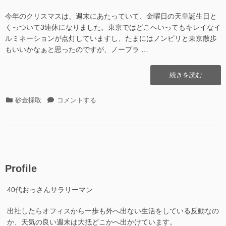
今年のクリスマスは、週末にあたっていて、金曜日の天皇誕生日と
くっついて3連休になりました。東京ではどこへいってもキレイなイ
ルミネーションが点灯していますし、たまにはノンビリと東京散歩
もいいかなぁと思ったのですが、ノープラ …
“道
続きを読む
の
駅
カ
道
砂金採取
コメントする
た
テ
の
ば
ゴ
駅
や
リ
た
ま
ー
ば
そ
や
の
ま
2
Profile
そ
(粉…)”の
の
40代おっさんサラリーマン
2
(粉…)
出社したらオフィスから一歩も外へ出ない生活をしている反動なの
に
か、天気の良い週末は大抵どこかへ出かけています。