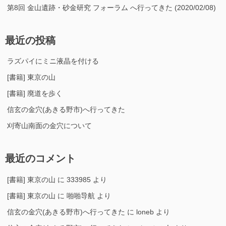
第8回 金山遺跡・砂金研究 フォーラム へ行ってきた (2020/02/08)
最近の投稿
ラズパイにミニ液晶を付ける
[書籍] 東京の山
[書籍] 廃道を歩く
信玄の金穴(あきる野市)へ行ってきた
刈寄山南面の金穴について
最近のコメント
[書籍] 東京の山
に
333985
より
[書籍] 東京の山
に
啪啪导航
より
信玄の金穴(あきる野市)へ行ってきた
に
loneb
より