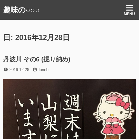
コ
趣味の○○○
ン
MENU
テ
ン
ツ
日:
2016年12月28日
へ
ス
キ
ッ
丹波川 その6 (掘り納め)
プ
投
投
2016-12-28
loneb
稿
稿
日
者