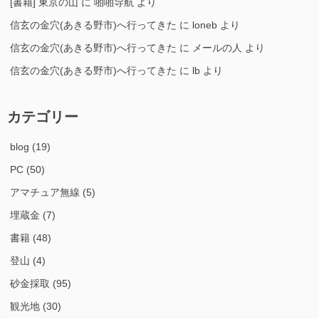
[書籍] 東京の山
に
啪啪导航
より
信玄の金穴(あきる野市)へ行ってきた
に
loneb
より
信玄の金穴(あきる野市)へ行ってきた
に
メールの人
より
信玄の金穴(あきる野市)へ行ってきた
に
lb
より
カテゴリー
blog
(19)
PC
(50)
アマチュア無線
(5)
埋蔵金
(7)
書籍
(48)
登山
(4)
砂金採取
(95)
観光地
(30)