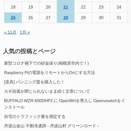
18
19
20
21
22
23
24
25
26
27
28
29
30
31
« 11月
1月 »
人気の投稿とページ
新型コロナ禍下での砂金採り(相模原市内で！)
Raspberry Piの電源をリモートからOnにする方法
[道具] パンニング皿を購入した！
カギ括弧が閉じられないまま続く文章について
BUFFALO WZR-600DHP2 に OpenWrtを導入し Openvswitchをイ
ンストール
自宅のトラフィック量を測定する
丹波山金山 不動滝遺跡 - 丹波山村 グリーンロード -