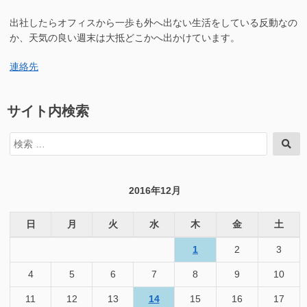
に
出社したらオフィスから一歩も外へ出ない生活をしている反動なの
か、天気の良い週末は大抵どこかへ出かけています。
連絡先
サイト内検索
検
検
索
索
対
象:
2016年12月
日
月
火
水
木
金
土
1
2
3
4
5
6
7
8
9
10
11
12
13
14
15
16
17