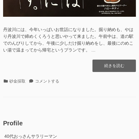
丹波川には、今年いっぱいお世話になりました。掘り納めも、やは
り丹波川で締めくくろうと思いやって来ました。午前中は、道の駅
でのんびりしてから、午後に少しだけ掘り納めをし、最後にのめこ
い湯で温まってから帰宅というプランです。 …
“丹
続きを読む
波
川
カ
丹
砂金採取
コメントする
そ
テ
波
の
ゴ
川
6
リ
そ
(掘
ー
の
り
6
納
(掘
め)”の
Profile
り
納
40代おっさんサラリーマン
め)