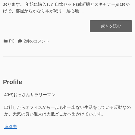
おります。 年始に購入した自炊セット(裁断機とスキャナー)のおか
げで、部屋からかなり本が減り、居心地 …
“Visor
続きを読む
の
思
カ
Visor
PC
2件のコメント
い
テ
の
出”の
ゴ
思
リ
い
ー
出
へ
の
Profile
40代おっさんサラリーマン
出社したらオフィスから一歩も外へ出ない生活をしている反動なの
か、天気の良い週末は大抵どこかへ出かけています。
連絡先