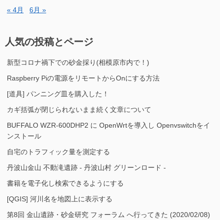
« 4月
6月 »
人気の投稿とページ
新型コロナ禍下での砂金採り(相模原市内で！)
Raspberry Piの電源をリモートからOnにする方法
[道具] パンニング皿を購入した！
カギ括弧が閉じられないまま続く文章について
BUFFALO WZR-600DHP2 に OpenWrtを導入し Openvswitchをイ
ンストール
自宅のトラフィック量を測定する
丹波山金山 不動滝遺跡 - 丹波山村 グリーンロード -
書籍を電子化し検索できるようにする
[QGIS] 河川名を地図上に表示する
第8回 金山遺跡・砂金研究 フォーラム へ行ってきた (2020/02/08)