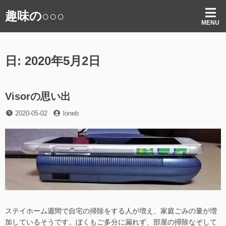
コ
趣味の○○○
ン
MENU
テ
ン
ツ
日:
2020年5月2日
へ
ス
キ
ッ
Visorの思い出
プ
投
投
2020-05-02
loneb
稿
稿
日
者
ステイホーム週間で自宅の掃除をする人が増え、家庭ごみの量が増
加しているそうです。ぼくもご多分に漏れず、部屋の掃除なぞして