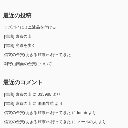
最近の投稿
ラズパイにミニ液晶を付ける
[書籍] 東京の山
[書籍] 廃道を歩く
信玄の金穴(あきる野市)へ行ってきた
刈寄山南面の金穴について
最近のコメント
[書籍] 東京の山
に
333985
より
[書籍] 東京の山
に
啪啪导航
より
信玄の金穴(あきる野市)へ行ってきた
に
loneb
より
信玄の金穴(あきる野市)へ行ってきた
に
メールの人
より