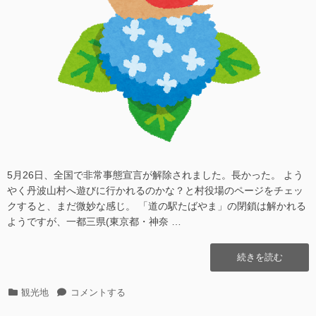
5月26日、全国で非常事態宣言が解除されました。長かった。 よう
やく丹波山村へ遊びに行かれるのかな？と村役場のページをチェッ
クすると、まだ微妙な感じ。 「道の駅たばやま」の閉鎖は解かれる
ようですが、一都三県(東京都・神奈 …
“道
続きを読む
の
駅
カ
道
観光地
コメントする
た
テ
の
ば