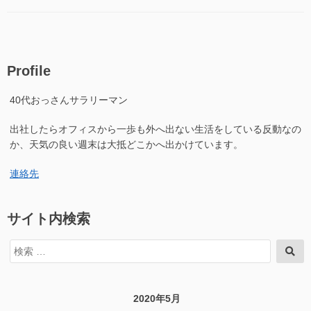
ゴ
駅
や
リ
た
ま
ー
ば
5/30
や
か
ま
ら
Profile
5/30
開
か
け
40代おっさんサラリーマン
ら
る
開
そ
出社したらオフィスから一歩も外へ出ない生活をしている反動なの
け
う
る
か、天気の良い週末は大抵どこかへ出かけています。
で
そ
す！”の
う
連絡先
で
す！
に
サイト内検索
検
検
索
索
対
象:
2020年5月