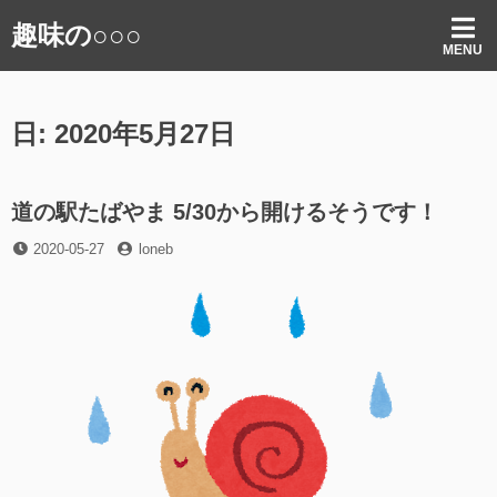
コ
趣味の○○○
ン
MENU
テ
ン
ツ
日:
2020年5月27日
へ
ス
キ
ッ
道の駅たばやま 5/30から開けるそうです！
プ
投
投
2020-05-27
loneb
稿
稿
日
者