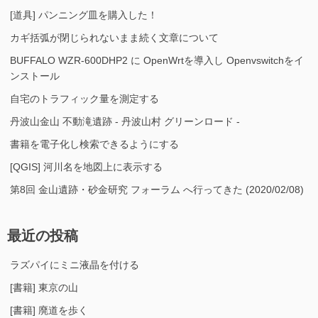
[道具] パンニング皿を購入した！
カギ括弧が閉じられないまま続く文章について
BUFFALO WZR-600DHP2 に OpenWrtを導入し Openvswitchをイ
ンストール
自宅のトラフィック量を測定する
丹波山金山 不動滝遺跡 - 丹波山村 グリーンロード -
書籍を電子化し検索できるようにする
[QGIS] 河川名を地図上に表示する
第8回 金山遺跡・砂金研究 フォーラム へ行ってきた (2020/02/08)
最近の投稿
ラズパイにミニ液晶を付ける
[書籍] 東京の山
[書籍] 廃道を歩く