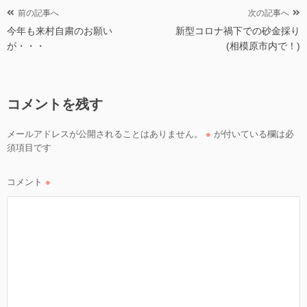
投
前の記事へ
次の記事へ
今年も来村自粛のお願い
新型コロナ禍下での砂金採り
稿
が・・・
(相模原市内で！)
ナ
ビ
ゲ
コメントを残す
ー
シ
メールアドレスが公開されることはありません。
※
が付いている欄は必
ョ
須項目です
ン
コメント
※