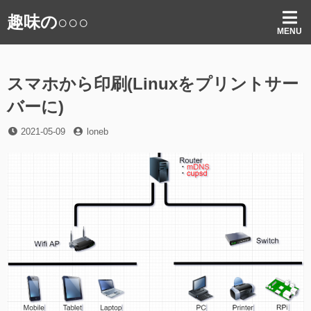
コ
趣味の○○○
ン
MENU
テ
ン
ツ
スマホから印刷(Linuxをプリントサー
へ
ス
バーに)
キ
ッ
投
投
2021-05-09
loneb
プ
稿
稿
日
者