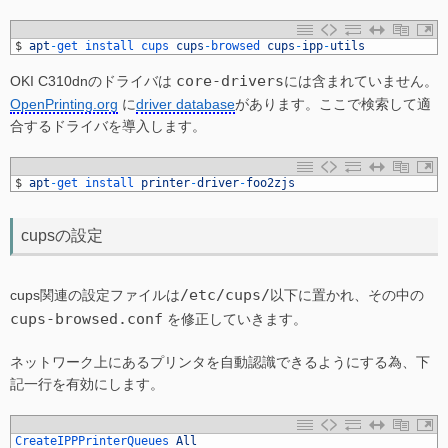
1
$
apt
-
get 
install 
cups 
cups
-
browsed 
cups
-
ipp
-
utils
core-drivers
OKI C310dnのドライバは
には含まれていません。
OpenPrinting.org
に
driver database
があります。ここで検索して適
合するドライバを導入します。
1
$
apt
-
get 
install 
printer
-
driver
-
foo2zjs
cupsの設定
/etc/cups/
cups関連の設定ファイルは
以下に置かれ、その中の
cups-browsed.conf
を修正していきます。
ネットワーク上にあるプリンタを自動認識できるようにする為、下
記一行を有効にします。
1
CreateIPPPrinterQueues 
All