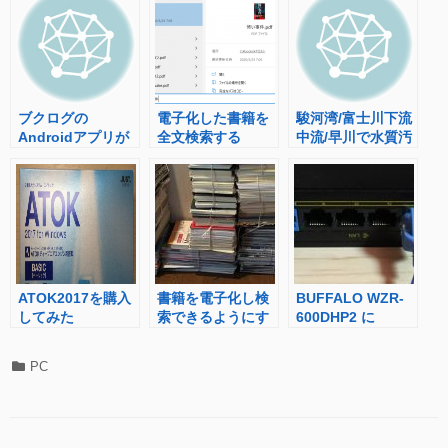
ブクログの
電子化した書籍を
駿河湾/富士川下流
Androidアプリが
全文検索する
中流/早川で水質汚
提供終了していた
(windows編)
濁?
ATOK2017を購入
書籍を電子化し検
BUFFALO WZR-
してみた
索できるようにす
600DHP2 に
る
OpenWrtを導入し
Openvswitchをイ
カ
PC
ンストール
テ
ゴ
リ
ー