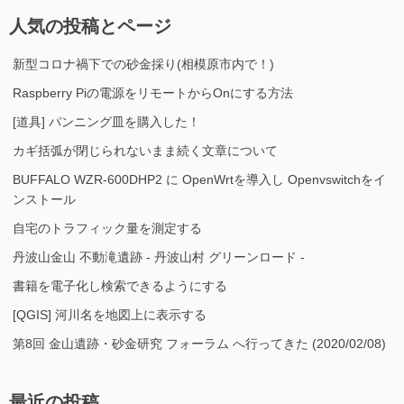
人気の投稿とページ
新型コロナ禍下での砂金採り(相模原市内で！)
Raspberry Piの電源をリモートからOnにする方法
[道具] パンニング皿を購入した！
カギ括弧が閉じられないまま続く文章について
BUFFALO WZR-600DHP2 に OpenWrtを導入し Openvswitchをイ
ンストール
自宅のトラフィック量を測定する
丹波山金山 不動滝遺跡 - 丹波山村 グリーンロード -
書籍を電子化し検索できるようにする
[QGIS] 河川名を地図上に表示する
第8回 金山遺跡・砂金研究 フォーラム へ行ってきた (2020/02/08)
最近の投稿