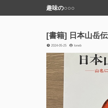
コ
趣味の○○○
ン
テ
ン
ツ
へ
[書籍] 日本山岳
ス
キ
投
投
2024-05-25
loneb
稿
稿
ッ
日
者
プ