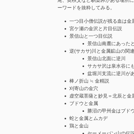
尾、奥秩父など馴染みがある場所に
ーワードを抜粋してみる。
一つ目小僧伝説が残る血は金属
宮ケ瀬の金沢と片目伝説
景信山と一つ目伝説
景信山南麓にあったと
逆(サカサ)川と金属鉱山の関
景信山北面に逆川
サカサ沢は泉水谷に
盆堀川支流に逆川が
棒ノ折山 ≒ 金精説
刈寄山の金穴
虚空蔵菩薩と妙見＝北辰と金
ブドウと金属
勝沼の甲州金はブドウ
蛇と金属とムカデ
鶏と金山
セーメーバン山の伝