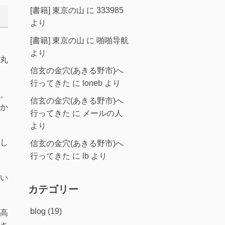
[書籍] 東京の山
に
333985
より
[書籍] 東京の山
に
啪啪导航
より
丸
信玄の金穴(あきる野市)へ
行ってきた
に
loneb
より
。
信玄の金穴(あきる野市)へ
か
行ってきた
に
メールの人
より
し
信玄の金穴(あきる野市)へ
行ってきた
に
lb
より
い
カテゴリー
blog
(19)
高