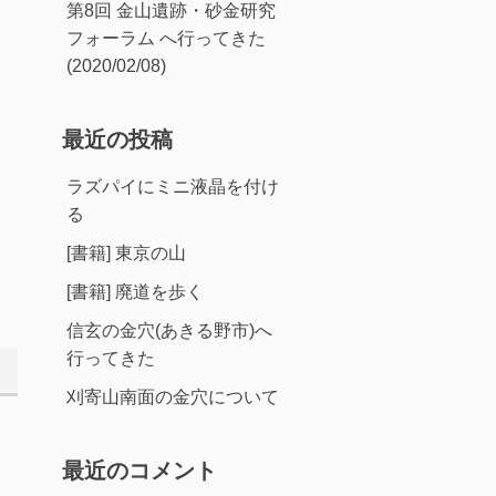
第8回 金山遺跡・砂金研究
フォーラム へ行ってきた
(2020/02/08)
最近の投稿
ラズパイにミニ液晶を付け
る
[書籍] 東京の山
[書籍] 廃道を歩く
信玄の金穴(あきる野市)へ
行ってきた
刈寄山南面の金穴について
最近のコメント