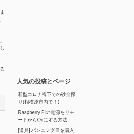
ま
と
。
し
る
ま
人気の投稿とページ
新型コロナ禍下での砂金採
り(相模原市内で！)
Raspberry Piの電源をリモ
ートからOnにする方法
[道具] パンニング皿を購入