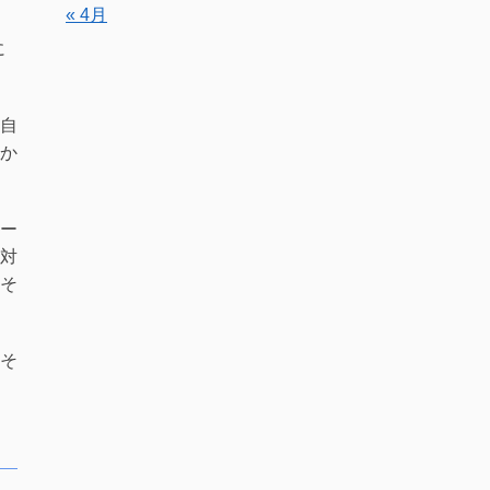
« 4月
に
自
か
ー
対
そ
そ