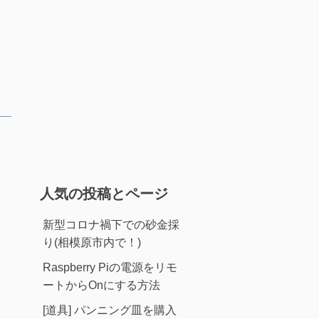
人気の投稿とページ
新型コロナ禍下での砂金採
り(相模原市内で！)
Raspberry Piの電源をリモ
ートからOnにする方法
[道具] パンニング皿を購入