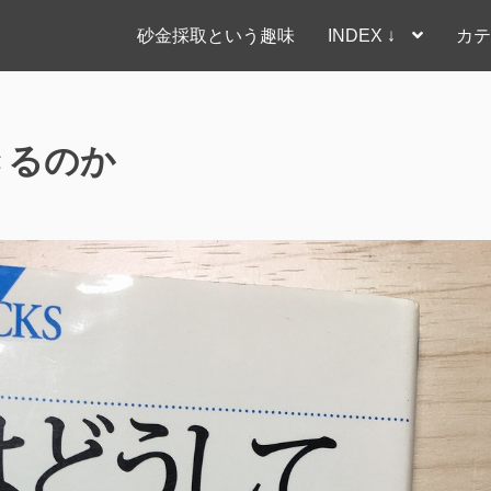
砂金採取という趣味
INDEX ↓
カテ
きるのか