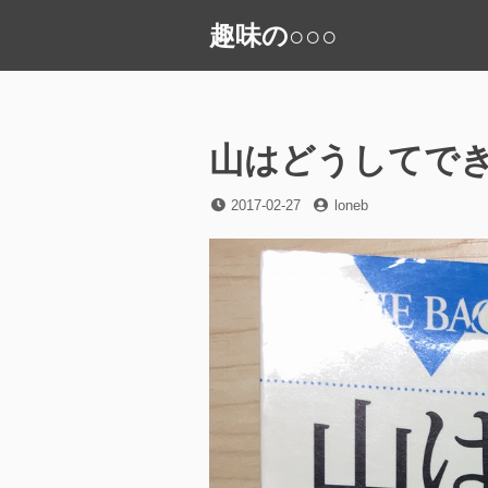
コ
趣味の○○○
ン
テ
ン
ツ
へ
山はどうしてで
ス
キ
投
投
2017-02-27
loneb
稿
稿
ッ
日
者
プ