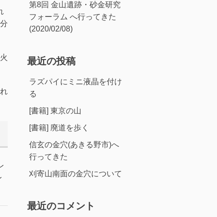
第8回 金山遺跡・砂金研究
れ
フォーラム へ行ってきた
分
(2020/02/08)
火
最近の投稿
ラズパイにミニ液晶を付け
れ
る
[書籍] 東京の山
[書籍] 廃道を歩く
信玄の金穴(あきる野市)へ
行ってきた
レ
刈寄山南面の金穴について
レ
最近のコメント