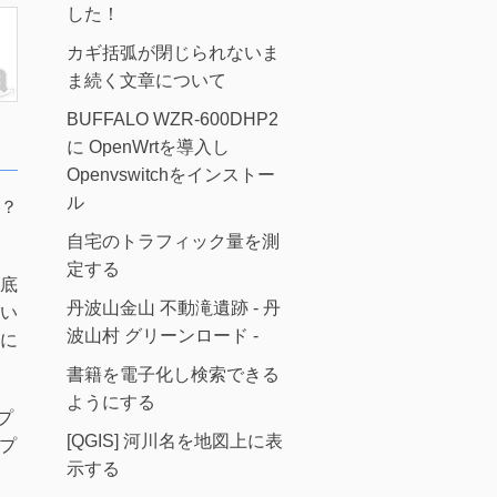
した！
カギ括弧が閉じられないま
ま続く文章について
BUFFALO WZR-600DHP2
に OpenWrtを導入し
Openvswitchをインストー
ル
？
自宅のトラフィック量を測
定する
底
丹波山金山 不動滝遺跡 - 丹
い
波山村 グリーンロード -
に
書籍を電子化し検索できる
ようにする
プ
[QGIS] 河川名を地図上に表
プ
示する