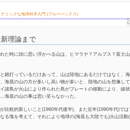
ナミックな地球科学入門 (ブルーバックス)
最新理論まで
れた時に頭に思い浮かべる山は、ヒマラヤ？アルプス？富士山
と銘打っているだけあって、山は陸地にあるだけではなく、海
、海底の山の方が多いし高い物が多いと、陸地の山を想像して
イ諸島が火山により作られた島がプレートの移動により、線状
…海底の山の事は思い至らなかった。
較的新しいこと(1960年代後半)、また近年(1990年代)では
なる塊を考えて、それにより地球の(海底も大陸でも)火山活動(
。