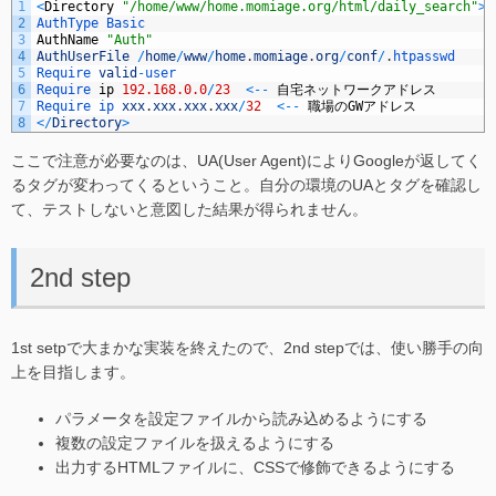
1
<
Directory
"/home/www/home.momiage.org/html/daily_search"
>
2
AuthType 
Basic
3
AuthName
"Auth"
4
AuthUserFile
/
home
/
www
/
home
.
momiage
.
org
/
conf
/
.
htpasswd
5
Require 
valid
-
user
6
Require 
ip
192.168.0.0
/
23
<
--
自宅ネットワークアドレス
7
Require 
ip 
xxx
.
xxx
.
xxx
.
xxx
/
32
<
--
職場の
GW
アドレス
8
<
/
Directory
>
ここで注意が必要なのは、UA(User Agent)によりGoogleが返してく
るタグが変わってくるということ。自分の環境のUAとタグを確認し
て、テストしないと意図した結果が得られません。
2nd step
1st setpで大まかな実装を終えたので、2nd stepでは、使い勝手の向
上を目指します。
パラメータを設定ファイルから読み込めるようにする
複数の設定ファイルを扱えるようにする
出力するHTMLファイルに、CSSで修飾できるようにする