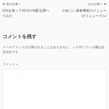
投
前の記事へ
次の記事へ
GISを使って河川の勾配を調べ
のめこい湯食事処のメニュー
稿
てみた
がリニューアル!
ナ
ビ
ゲ
コメントを残す
ー
シ
メールアドレスが公開されることはありません。
※
が付いている欄は必
ョ
須項目です
ン
コメント
※