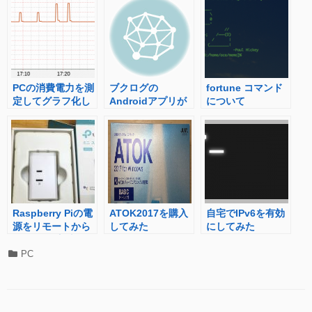
PCの消費電力を測
ブクログの
fortune コマンド
定してグラフ化し
Androidアプリが
について
てみた
提供終了していた
Raspberry Piの電
ATOK2017を購入
自宅でIPv6を有効
源をリモートから
してみた
にしてみた
Onにする方法
カ
PC
テ
ゴ
リ
ー