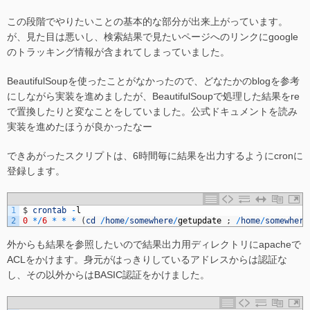
この段階でやりたいことの基本的な部分が出来上がっています。
が、見た目は悪いし、検索結果で見たいページへのリンクにgoogle
のトラッキング情報が含まれてしまっていました。
BeautifulSoupを使ったことがなかったので、どなたかのblogを参考
にしながら実装を進めましたが、BeautifulSoupで処理した結果をre
で置換したりと変なことをしていました。公式ドキュメントを読み
実装を進めたほうが良かったなー
できあがったスクリプトは、6時間毎に結果を出力するようにcronに
登録します。
1
$
crontab
-
l
2
0
*
/
6
*
*
*
(
cd
/
home
/
somewhere
/
getupdate
;
/
home
/
somewhere
外からも結果を参照したいので結果出力用ディレクトリにapacheで
ACLをかけます。身元がはっきりしているアドレスからは認証な
し、その以外からはBASIC認証をかけました。