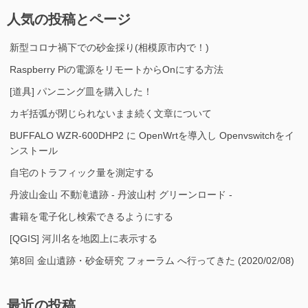
人気の投稿とページ
新型コロナ禍下での砂金採り(相模原市内で！)
Raspberry Piの電源をリモートからOnにする方法
[道具] パンニング皿を購入した！
カギ括弧が閉じられないまま続く文章について
BUFFALO WZR-600DHP2 に OpenWrtを導入し Openvswitchをイ
ンストール
自宅のトラフィック量を測定する
丹波山金山 不動滝遺跡 - 丹波山村 グリーンロード -
書籍を電子化し検索できるようにする
[QGIS] 河川名を地図上に表示する
第8回 金山遺跡・砂金研究 フォーラム へ行ってきた (2020/02/08)
最近の投稿