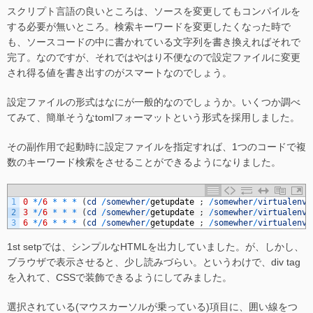
スクリプト言語の良いところは、ソースを変更してもコンパイルを
する必要が無いところ。検索キーワードを変更したくなった時で
も、ソースコードの中に書かれている文字列を書き換えればそれで
完了。なのですが、それではやはり不便なので設定ファイルに変更
され得る値を書き出すのがスマートなのでしょう。
設定ファイルの形式はなにが一般的なのでしょうか。いくつか調べ
てみて、簡単そうなtomlフォーマットという形式を採用しました。
その副作用で起動時に設定ファイルを指定すれば、1つのコードで複
数のキーワード検索をさせることができるようになりました。
1
0
*
/
6
*
*
*
(
cd
/
somewher
/
getupdate
;
/
somewher
/
virtualenv
/
2
3
*
/
6
*
*
*
(
cd
/
somewher
/
getupdate
;
/
somewher
/
virtualenv
/
3
6
*
/
6
*
*
*
(
cd
/
somewher
/
getupdate
;
/
somewher
/
virtualenv
/
1st setpでは、シンプルなHTMLを出力していました。が、しかし、
ブラウザで表示させると、少し読みづらい。というわけで、div tag
を入れて、CSSで装飾できるようにしてみました。
選択されている(マウスカーソルが乗っている)項目に、囲い線をつ