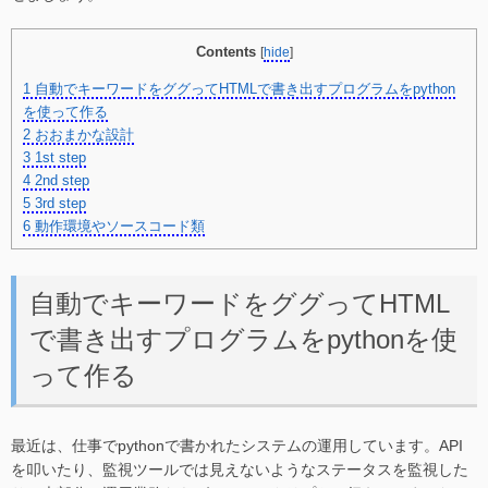
Contents
[
hide
]
1
自動でキーワードをググってHTMLで書き出すプログラムをpython
を使って作る
2
おおまかな設計
3
1st step
4
2nd step
5
3rd step
6
動作環境やソースコード類
自動でキーワードをググってHTML
で書き出すプログラムをpythonを使
って作る
最近は、仕事でpythonで書かれたシステムの運用しています。API
を叩いたり、監視ツールでは見えないようなステータスを監視した