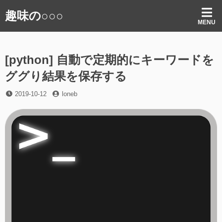
コ
趣味の○○○
ン
MENU
テ
ン
ツ
[python] 自動で定期的にキーワードを
へ
ス
ググり結果を保存する
キ
ッ
投
投
2019-10-12
loneb
プ
稿
稿
日
者