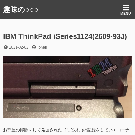
コ
趣味の○○○
ン
MENU
テ
ン
ツ
IBM ThinkPad iSeries1124(2609-93J)
へ
ス
投
投
2021-02-02
loneb
キ
稿
稿
ッ
日
者
プ
お部屋の掃除をして発掘されたゴミ(失礼!)の記録をしていくコーナ