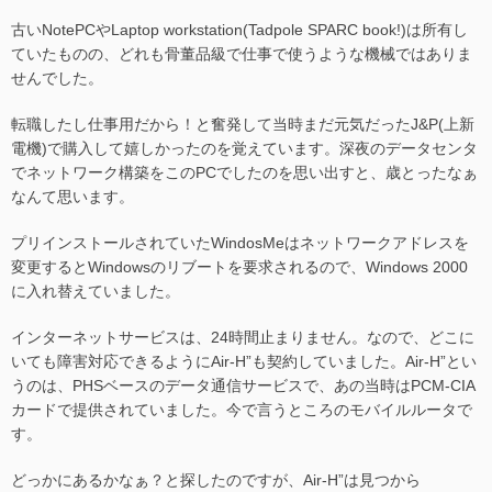
古いNotePCやLaptop workstation(Tadpole SPARC book!)は所有し
ていたものの、どれも骨董品級で仕事で使うような機械ではありま
せんでした。
転職したし仕事用だから！と奮発して当時まだ元気だったJ&P(上新
電機)で購入して嬉しかったのを覚えています。深夜のデータセンタ
でネットワーク構築をこのPCでしたのを思い出すと、歳とったなぁ
なんて思います。
プリインストールされていたWindosMeはネットワークアドレスを
変更するとWindowsのリブートを要求されるので、Windows 2000
に入れ替えていました。
インターネットサービスは、24時間止まりません。なので、どこに
いても障害対応できるようにAir-H”も契約していました。Air-H”とい
うのは、PHSベースのデータ通信サービスで、あの当時はPCM-CIA
カードで提供されていました。今で言うところのモバイルルータで
す。
どっかにあるかなぁ？と探したのですが、Air-H”は見つから