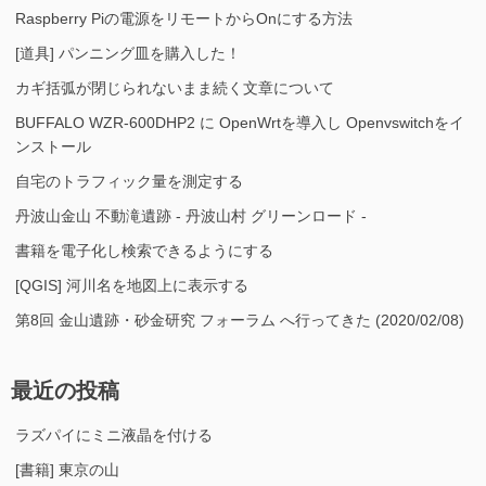
Raspberry Piの電源をリモートからOnにする方法
[道具] パンニング皿を購入した！
カギ括弧が閉じられないまま続く文章について
BUFFALO WZR-600DHP2 に OpenWrtを導入し Openvswitchをイ
ンストール
自宅のトラフィック量を測定する
丹波山金山 不動滝遺跡 - 丹波山村 グリーンロード -
書籍を電子化し検索できるようにする
[QGIS] 河川名を地図上に表示する
第8回 金山遺跡・砂金研究 フォーラム へ行ってきた (2020/02/08)
最近の投稿
ラズパイにミニ液晶を付ける
[書籍] 東京の山