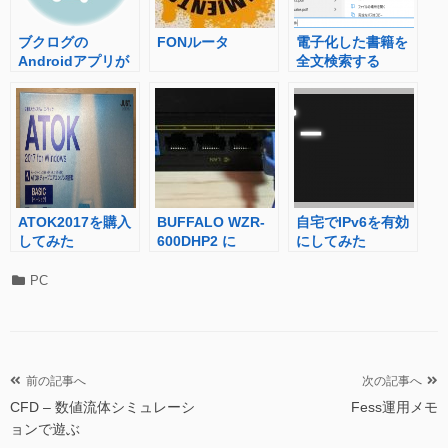
ブクログの
FONルータ
電子化した書籍を
Androidアプリが
全文検索する
提供終了していた
(windows編)
ATOK2017を購入
BUFFALO WZR-
自宅でIPv6を有効
してみた
600DHP2 に
にしてみた
OpenWrtを導入し
Openvswitchをイ
カ
PC
ンストール
テ
ゴ
リ
ー
投
前の記事へ
次の記事へ
CFD – 数値流体シミュレーシ
Fess運用メモ
稿
ョンで遊ぶ
ナ