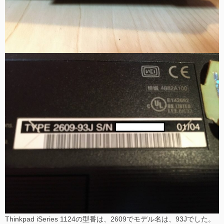
Thinkpad iSeries 1124の型番は、2609でモデル名は、93Jでした。