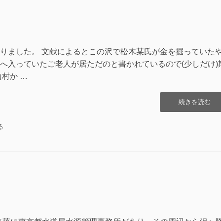
の
4″
の
りました。 文献によるとこの沢で松木某氏が金を掘っていた
へ入っていたご老人が居ただのと書かれているので(少しだけ)
村か …
“鶏
続きを読む
冠
山
る
金
山
沢
そ
の
3″
の