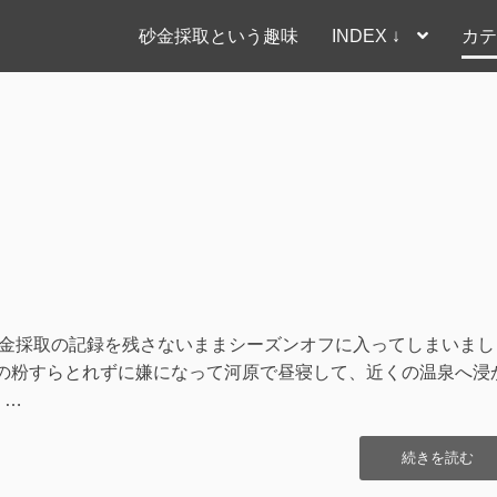
砂金採取という趣味
INDEX ↓
カテ
た砂金採取の記録を残さないままシーズンオフに入ってしまいまし
ものの粉すらとれずに嫌になって河原で昼寝して、近くの温泉へ浸
 …
“高
続きを読む
橋