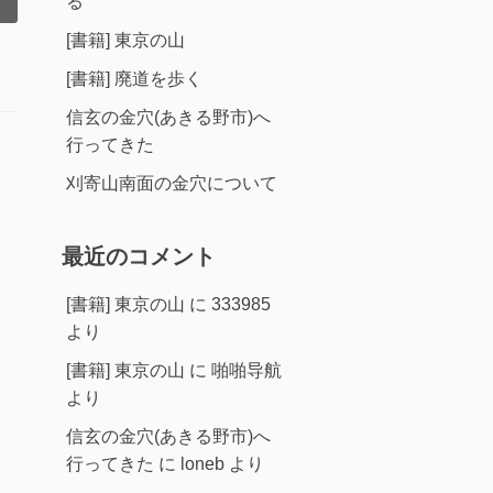
る
[書籍] 東京の山
[書籍] 廃道を歩く
信玄の金穴(あきる野市)へ
行ってきた
刈寄山南面の金穴について
最近のコメント
[書籍] 東京の山
に
333985
より
[書籍] 東京の山
に
啪啪导航
より
信玄の金穴(あきる野市)へ
行ってきた
に
loneb
より