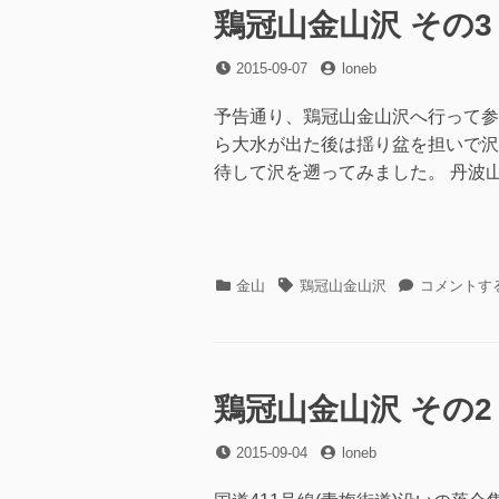
沢
鶏冠山金山沢 その3
そ
の
投
投
2015-09-07
loneb
4
稿
稿
へ
日
者
予告通り、鶏冠山金山沢へ行って参
の
ら大水が出た後は揺り盆を担いで沢
待して沢を遡ってみました。 丹波山
カ
タ
鶏
金山
鶏冠山金山沢
コメントす
テ
グ
冠
ゴ
山
リ
金
ー
山
沢
鶏冠山金山沢 その2
そ
の
投
投
2015-09-04
loneb
3
稿
稿
に
日
者