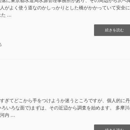
落合集落に東京都水道局水源管理事務所があり、その周辺から沢へ
人がよく使う道なのかしっかりとした橋がかかっていて安全に
た …
“鶏
続きを読む
冠
山
る
金
山
沢
そ
の
2″
の
すぎてどこから手をつけようか迷うところですが、個人的に丹
いろいろな面で)まずは、その近辺から調査を始めます。 多摩川
河内 …
“鶏