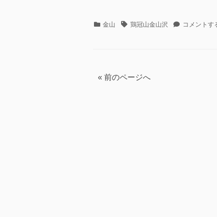
カ
タ
鶏
金山
鶏冠山金山沢
コメントす
テ
グ
冠
ゴ
山
リ
金
ー
山
沢
投
« 前のページへ
そ
の
稿
1
に
の
ペ
ー
ジ
送
り