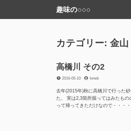
コ
趣味の○○○
ン
テ
ン
ツ
へ
カテゴリー:
金山
ス
キ
ッ
高橋川 その2
プ
投
投
2016-05-10
loneb
稿
稿
日
者
去年(2015年)秋に高橋川で行っ
た。 実は2,3箇所掘ってはみた
って帰ってきただけなので・・・・