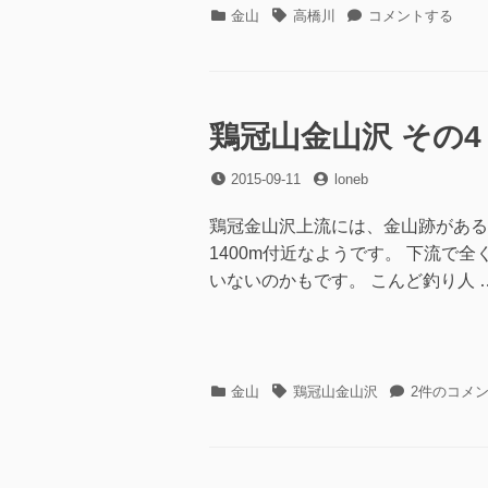
カ
タ
高
金山
高橋川
コメントする
テ
グ
橋
ゴ
川
リ
そ
ー
の
2
鶏冠山金山沢 その4
に
投
投
2015-09-11
loneb
稿
稿
日
者
鶏冠金山沢上流には、金山跡がある
1400m付近なようです。 下流
いないのかもです。 こんど釣り人 
カ
タ
鶏
金山
鶏冠山金山沢
2件のコメ
テ
グ
冠
ゴ
山
リ
金
ー
山