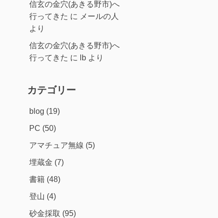
信玄の金穴(あきる野市)へ
行ってきた
に
メールの人
より
信玄の金穴(あきる野市)へ
行ってきた
に
lb
より
カテゴリー
blog
(19)
PC
(50)
アマチュア無線
(5)
埋蔵金
(7)
書籍
(48)
登山
(4)
砂金採取
(95)