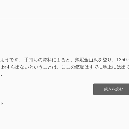
川
そ
の
2″
の
ようです。 手持ちの資料によると、鶏冠金山沢を登り、1350
で全く粉すら出ないということは、ここの鉱脈はすでに地上には出
…
“鶏
続きを読む
冠
山
ント
金
山
沢
そ