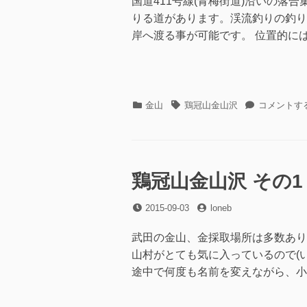
国道411号線(青梅街道)沿いの
りる道があります。渓流釣りの釣り
岸へ渡る事が可能です。 位置的には
カ
タ
鶏
金山
鶏冠山金山沢
コメントす
テ
グ
冠
ゴ
山
リ
金
ー
山
沢
鶏冠山金山沢 その1
そ
の
投
投
2015-09-03
loneb
2
稿
稿
に
日
者
武田の金山、金採取場所は多数あり
山村がとても気に入っているので(
途中で何度も名前を変えながら、小