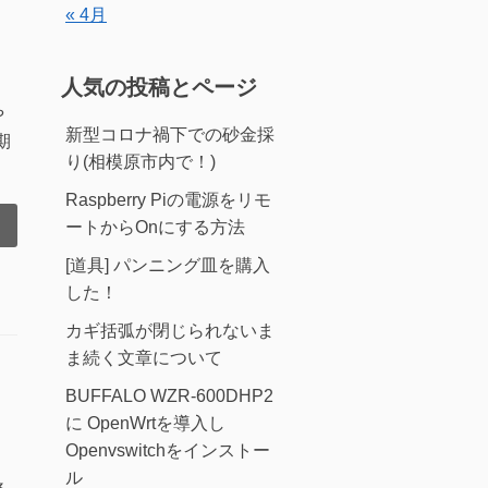
« 4月
人気の投稿とページ
や
新型コロナ禍下での砂金採
期
り(相模原市内で！)
Raspberry Piの電源をリモ
ートからOnにする方法
[道具] パンニング皿を購入
した！
カギ括弧が閉じられないま
ま続く文章について
BUFFALO WZR-600DHP2
に OpenWrtを導入し
Openvswitchをインストー
ル