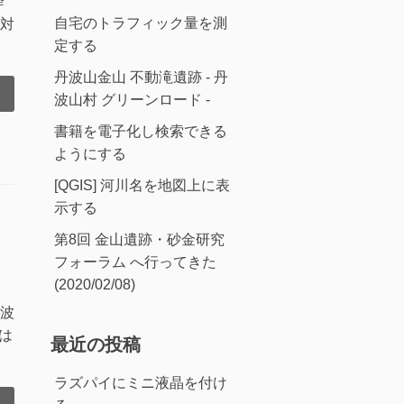
降
自宅のトラフィック量を測
対
定する
丹波山金山 不動滝遺跡 - 丹
波山村 グリーンロード -
書籍を電子化し検索できる
ようにする
[QGIS] 河川名を地図上に表
示する
第8回 金山遺跡・砂金研究
フォーラム へ行ってきた
(2020/02/08)
波
は
最近の投稿
ラズパイにミニ液晶を付け