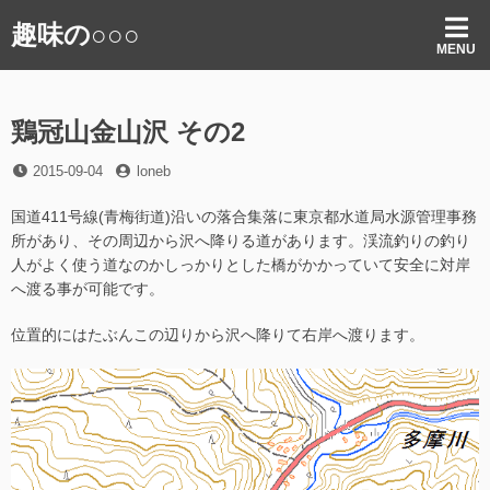
コ
趣味の○○○
ン
MENU
テ
ン
ツ
鶏冠山金山沢 その2
へ
ス
投
投
2015-09-04
loneb
キ
稿
稿
ッ
日
者
国道411号線(青梅街道)沿いの落合集落に東京都水道局
水源管理事務
プ
所があり、その周辺から沢へ降りる道があります。渓流釣りの釣り
人がよく使う道なのかしっかりとした橋がかかっていて安全に対岸
へ渡る事が可能です。
位置的にはたぶんこの辺りから沢へ降りて右岸へ渡ります。