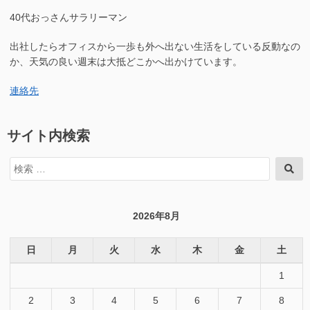
40代おっさんサラリーマン
出社したらオフィスから一歩も外へ出ない生活をしている反動なの
か、天気の良い週末は大抵どこかへ出かけています。
連絡先
サイト内検索
検
検
索
索
対
象:
2026年8月
日
月
火
水
木
金
土
1
2
3
4
5
6
7
8