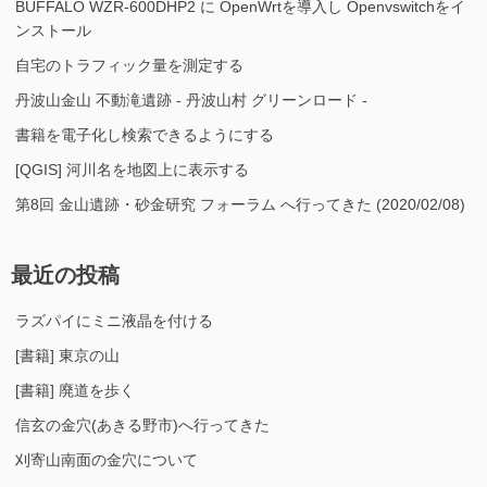
BUFFALO WZR-600DHP2 に OpenWrtを導入し Openvswitchをイ
ンストール
自宅のトラフィック量を測定する
丹波山金山 不動滝遺跡 - 丹波山村 グリーンロード -
書籍を電子化し検索できるようにする
[QGIS] 河川名を地図上に表示する
第8回 金山遺跡・砂金研究 フォーラム へ行ってきた (2020/02/08)
最近の投稿
ラズパイにミニ液晶を付ける
[書籍] 東京の山
[書籍] 廃道を歩く
信玄の金穴(あきる野市)へ行ってきた
刈寄山南面の金穴について