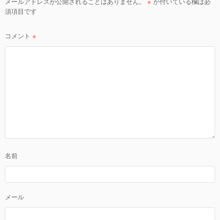
メールアドレスが公開されることはありません。
※
が付いている欄は必
シ
須項目です
ョ
ン
コメント
※
名前
メール