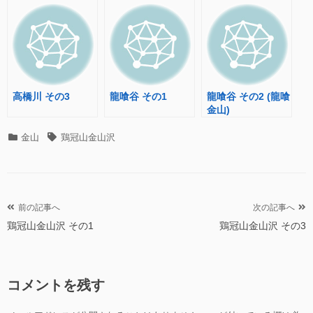
高橋川 その3
龍喰谷 その1
龍喰谷 その2 (龍喰
金山)
カ
タ
金山
鶏冠山金山沢
テ
グ
ゴ
リ
ー
投
前の記事へ
次の記事へ
鶏冠山金山沢 その1
鶏冠山金山沢 その3
稿
ナ
ビ
コメントを残す
ゲ
ー