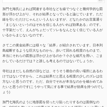
加門七海氏によれば関連する寺社などを線でつなぐと幾何学的な図
形が浮かび上がり、それが結界となっていると論じています。ただ
線を引いただけじゃんという人もいますが、どなたかのお言葉通り
「まじないというのはそれを信じる人がいれば効果ある」のです。
十字架だって、えんがちょだってソレをなんとなく信じている人が
いるからまじないなのです。
さてこの黄金結界には様々な「結界」が紹介されています。日本列
島縦断するような巨大なものから、歩いて回れる程度のものまで。
本当にそれらの図形は浮かび上がるのか？小さな縮尺を用い、ごま
かしているだけでは？と誰しも考えるのではないでしょうか。
寺社はまだしも自然の頂などは、そうそう都合の良い場所にあるわ
けではないですから、これは結界だと思える程度の少しのズレは仕
方ないと思うのです。ただ、自分でそれが本当なのかを確かめてみ
たいと思うのです(こうやって気にする事で結界が効果を持つのでし
ょう)
加門七海氏のように地形図を切ったり貼ったりするのは面倒なの