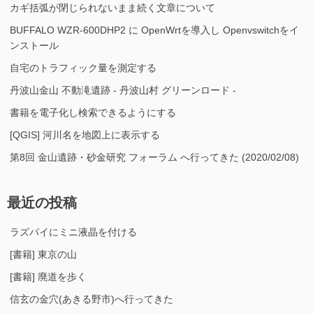
カギ括弧が閉じられないまま続く文章について
BUFFALO WZR-600DHP2 に OpenWrtを導入し Openvswitchをイ
ンストール
自宅のトラフィック量を測定する
丹波山金山 不動滝遺跡 - 丹波山村 グリーンロード -
書籍を電子化し検索できるようにする
[QGIS] 河川名を地図上に表示する
第8回 金山遺跡・砂金研究 フォーラム へ行ってきた (2020/02/08)
最近の投稿
ラズパイにミニ液晶を付ける
[書籍] 東京の山
[書籍] 廃道を歩く
信玄の金穴(あきる野市)へ行ってきた