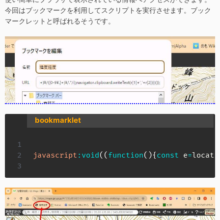
今回はブックマークを利用してスクリプトを実行させます。ブック
マークレットと呼ばれるそうです。
bookmarklet
javascript
:
void
(
(
function
(
)
{
const
 e
=
locati