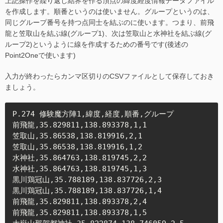
上記操作を繰り返し結界を作る頂点の緯度経度情報データファイル
を作成します。順番というのは使いません。グループというのは、
同じグループ番号を持つ点同士を結ぶのに使います。つまり、前飛
龍と笠取山を結ぶ線(グループ1)、次は笠取山と水神社を結ぶ線(グ
ループ2)というように線を作成するための番号です(後述の
Point2Oneで使います)
入力が終わったらカンマ区切りのCSVファイルとして保存しておき
ましょう。
P.274 修験魔方陣1,緯度,経度,順番,グループ

前飛龍,35.829811,138.893378,1,1

笠取山,35.86538,138.819916,2,1

笠取山,35.86538,138.819916,1,2

水神社,35.864763,138.819745,2,2

水神社,35.864763,138.819745,1,3

黒川鶏冠山,35.788189,138.837726,2,3

黒川鶏冠山,35.788189,138.837726,1,4

前飛龍,35.829811,138.893378,2,4

前飛龍,35.829811,138.893378,1,5
