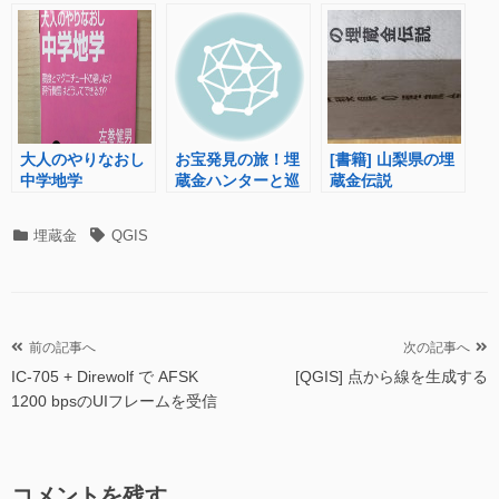
bpsのUIフレーム
を受信
大人のやりなおし
お宝発見の旅！埋
[書籍] 山梨県の埋
中学地学
蔵金ハンターと巡
蔵金伝説
る、空前の建設ラ
ッシュに埋もれた
カ
タ
埋蔵金
QGIS
金銀財宝を探すツ
テ
グ
アー に参加してき
ゴ
ました
リ
ー
投
前の記事へ
次の記事へ
IC-705 + Direwolf で AFSK
[QGIS] 点から線を生成する
稿
1200 bpsのUIフレームを受信
ナ
ビ
ゲ
コメントを残す