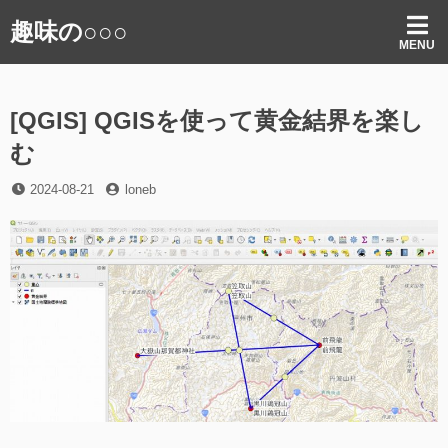
コ
趣味の○○○
ン
MENU
テ
ン
ツ
[QGIS] QGISを使って黄金結界を楽し
へ
ス
む
キ
ッ
投
投
2024-08-21
loneb
プ
稿
稿
日
者