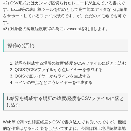
※2) CSV形式とはカンマで区切られたレコードが並んでいる書式で
す。Excel等の表計算ツールを始めとして高性能エディタならば編集
をサポートしているファイル形式です。が、ただのメモ帳でも可で
す。
※3) 対象物の緯度経度取得の為にjavascriptを利用します。
操作の流れ
結界を構成する場所の緯度/経度をCSVファイルに落とし込む
QGISでCSVファイルから点レイヤーを作成する
QGISで点レイヤーからラインを生成する
ラインの中点などに点レイヤーを生成する
1.結界を構成する場所の緯度/経度をCSVファイルに落と
し込む
Web等で調べた緯度経度をCSVで書き込んでも良いのですが、機械
的な作業はなるべく楽をしたいですよね。今回は国土地理院標準地