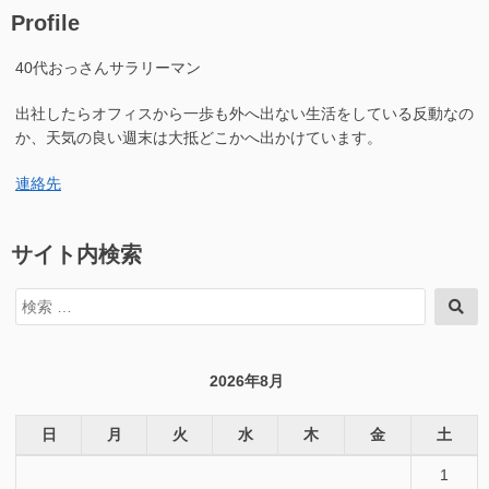
Profile
40代おっさんサラリーマン
出社したらオフィスから一歩も外へ出ない生活をしている反動なの
か、天気の良い週末は大抵どこかへ出かけています。
連絡先
サイト内検索
検
検
索
索
対
象:
2026年8月
日
月
火
水
木
金
土
1