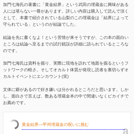
加門七海氏の著書に「黄金結界」という武田の埋蔵金に興味がある
人には堪らない一冊があります。詳しい内容は購入して読んで頂く
として、本書で紹介されている山梨のこの埋蔵金は「結界によって
守られている」というのが結論でした。
結論を先に書くなよ！という苦情が来そうですが、この本の面白い
ところは結論へ至るまでの試行錯誤が詳細に語られているところな
のです。
加門七海氏は資料を掘り、実際に現地を訪れて地面を掘るというフ
ットワークの軽さ。そしてオカルト体質が発現し読者を裏切らずオ
カルトイベントにエンカウント(笑)
文体に癖があるので好き嫌いは分かれるところだと思います。しか
し、面白さで言えば、数ある埋蔵金本の中で間違いなくピカイチで
お薦めです。
黄金結界―甲州埋蔵金の呪いに挑む