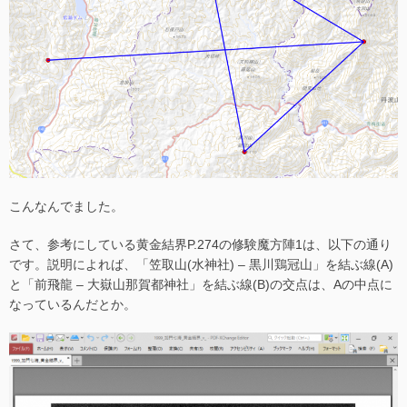
こんなんでました。
さて、参考にしている黄金結界P.274の修験魔方陣1は、以下の通り
です。説明によれば、「笠取山(水神社) – 黒川鶏冠山」を結ぶ線(A)
と「前飛龍 – 大嶽山那賀都神社」を結ぶ線(B)の交点は、Aの中点に
なっているんだとか。