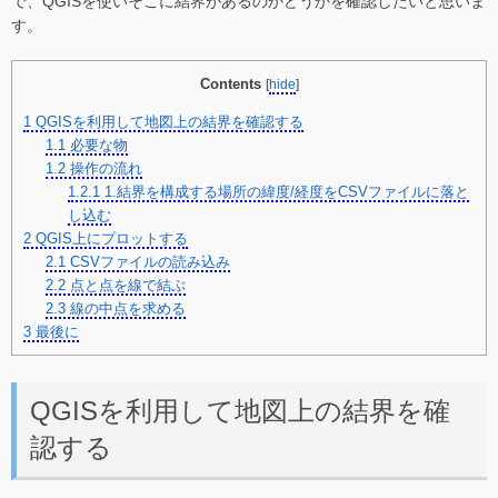
で、QGISを使いそこに結界があるのかどうかを確認したいと思いま
す。
Contents
[
hide
]
1
QGISを利用して地図上の結界を確認する
1.1
必要な物
1.2
操作の流れ
1.2.1
1.結界を構成する場所の緯度/経度をCSVファイルに落と
し込む
2
QGIS上にプロットする
2.1
CSVファイルの読み込み
2.2
点と点を線で結ぶ
2.3
線の中点を求める
3
最後に
QGISを利用して地図上の結界を確
認する