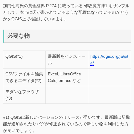
加門七海氏の黄金結界 P.274 に載っている 修験魔方陣1 をサンプル
として、本当に氏が書かれているような配置になっているのかどう
かをQGIS上で検証していきます。
必要な物
QGIS(*1)
最新版をインストー
https://qgis.org/ja/sit
ル
e/
CSVファイルを編集
Excel, LibreOffice
できるエディタ(*2)
Calc, emacs など
モダンなブラウザ
(*3)
※1) QGISは新しいバージョンのリリースが早いです。最新版は新機
能が追加されたりバグが修正されているので新しい物を利用した方
が良いでしょう。