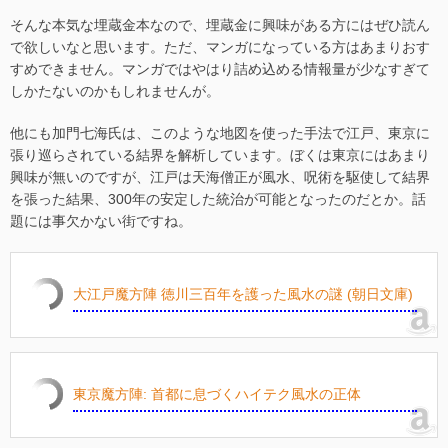
そんな本気な埋蔵金本なので、埋蔵金に興味がある方にはぜひ読ん
で欲しいなと思います。ただ、マンガになっている方はあまりおす
すめできません。マンガではやはり詰め込める情報量が少なすぎて
しかたないのかもしれませんが。
他にも加門七海氏は、このような地図を使った手法で江戸、東京に
張り巡らされている結界を解析しています。ぼくは東京にはあまり
興味が無いのですが、江戸は天海僧正が風水、呪術を駆使して結界
を張った結果、300年の安定した統治が可能となったのだとか。話
題には事欠かない街ですね。
大江戸魔方陣 徳川三百年を護った風水の謎 (朝日文庫)
東京魔方陣: 首都に息づくハイテク風水の正体