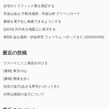
自宅のトラフィック量を測定する
丹波山金山 不動滝遺跡 - 丹波山村 グリーンロード -
書籍を電子化し検索できるようにする
[QGIS] 河川名を地図上に表示する
第8回 金山遺跡・砂金研究 フォーラム へ行ってきた (2020/02/08)
最近の投稿
ラズパイにミニ液晶を付ける
[書籍] 東京の山
[書籍] 廃道を歩く
信玄の金穴(あきる野市)へ行ってきた
刈寄山南面の金穴について