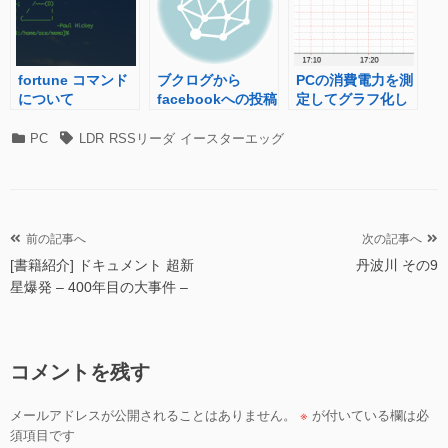
fortune コマンド
ブクログから
PCの消費電力を測
について
facebookへの投稿
定してグラフ化し
機能が復活！
てみた
カ
タ
PC
LDR
RSSリーダ
イースターエッグ
テ
グ
ゴ
リ
ー
投
前の記事へ
次の記事へ
[書籍紹介] ドキュメント 超新
丹波川 その9
稿
星爆発 – 400年目の大事件 –
ナ
ビ
ゲ
コメントを残す
ー
シ
メールアドレスが公開されることはありません。
※
が付いている欄は必
ョ
須項目です