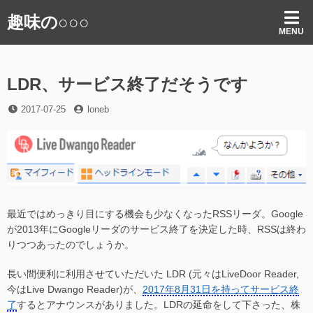
コ
趣味の○○○
ン
MENU
テ
ン
ツ
LDR、サービス終了だそうです
へ
ス
投
投
2017-07-25
loneb
キ
稿
稿
ッ
日
者
プ
最近ではめっきり目にする機会も少なくなったRSSリーダ。Google
が2013年にGoogleリーダのサービス終了を決定した時、RSSは終わ
りつつあったのでしょうか。
長い間便利に利用させていただいた LDR (元々はLiveDoor Reader,
今はLive Dwango Reader)が、
2017年8月31日を持ってサービス終
了
するとアナウンスがありました。LDRの延命をして下さった、株