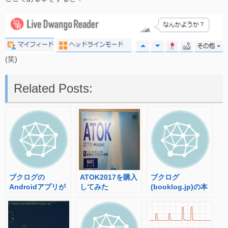
(笑)
Related Posts:
ブクログの
ATOK2017を購入
ブクログ
Androidアプリが
してみた
(booklog.jp)の本
提供終了していた
棚を表示する
wordpress用プラ
グインを作ってみ
た