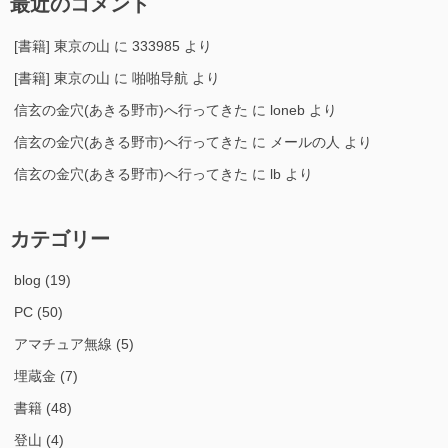
最近のコメント
[書籍] 東京の山
に
333985
より
[書籍] 東京の山
に
啪啪导航
より
信玄の金穴(あきる野市)へ行ってきた
に
loneb
より
信玄の金穴(あきる野市)へ行ってきた
に
メールの人
より
信玄の金穴(あきる野市)へ行ってきた
に
lb
より
カテゴリー
blog
(19)
PC
(50)
アマチュア無線
(5)
埋蔵金
(7)
書籍
(48)
登山
(4)