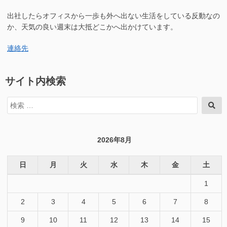
出社したらオフィスから一歩も外へ出ない生活をしている反動なの
か、天気の良い週末は大抵どこかへ出かけています。
連絡先
サイト内検索
検
検
索
索
対
象:
2026年8月
日
月
火
水
木
金
土
1
2
3
4
5
6
7
8
9
10
11
12
13
14
15