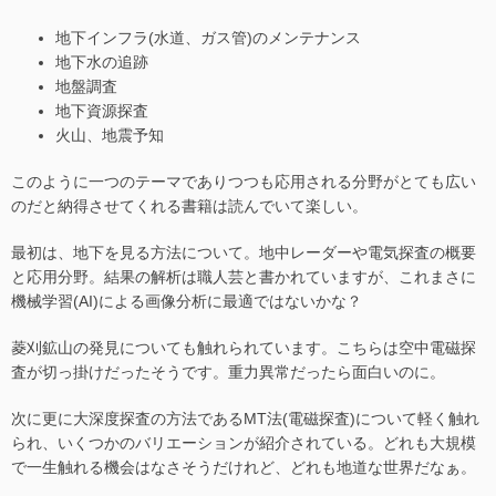
地下インフラ(水道、ガス管)のメンテナンス
地下水の追跡
地盤調査
地下資源探査
火山、地震予知
このように一つのテーマでありつつも応用される分野がとても広い
のだと納得させてくれる書籍は読んでいて楽しい。
最初は、地下を見る方法について。地中レーダーや電気探査の概要
と応用分野。結果の解析は職人芸と書かれていますが、これまさに
機械学習(AI)による画像分析に最適ではないかな？
菱刈鉱山の発見についても触れられています。こちらは空中電磁探
査が切っ掛けだったそうです。重力異常だったら面白いのに。
次に更に大深度探査の方法であるMT法(電磁探査)について軽く触れ
られ、いくつかのバリエーションが紹介されている。どれも大規模
で一生触れる機会はなさそうだけれど、どれも地道な世界だなぁ。