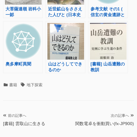
大菩薩連嶺 岩科小
近世鉱山をささえ
参考文献 その1 (
一郞
た人びと (日本史
信玄の黄金遺跡と
リブレット)
埋蔵金 )
奥多摩町異聞
山はどうしてでき
[書籍] 山岳遭難の
るのか
教訓
カ
タ
書籍
地下探索
テ
グ
ゴ
リ
ー
投
前の記事へ
次の記事へ
[書籍] 雲取山に生きる
関数電卓を衝動買い(fx-JP900)
稿
ナ