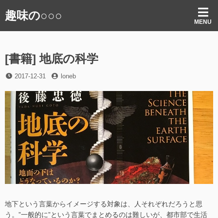
コ
趣味の○○○
ン
MENU
テ
ン
ツ
[書籍] 地底の科学
へ
ス
投
投
2017-12-31
loneb
キ
稿
稿
ッ
日
者
プ
地下という言葉からイメージする対象は、人それぞれだろうと思
う。”一般的に”という言葉でまとめるのは難しいが、都市部で生活