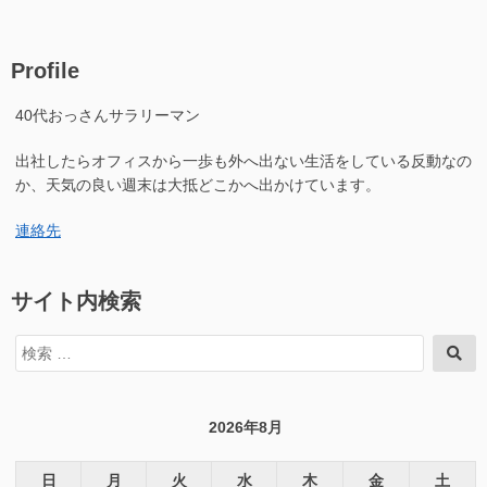
Profile
40代おっさんサラリーマン
出社したらオフィスから一歩も外へ出ない生活をしている反動なの
か、天気の良い週末は大抵どこかへ出かけています。
連絡先
サイト内検索
検
検
索
索
対
象:
2026年8月
日
月
火
水
木
金
土