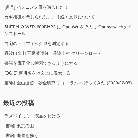
[道具] パンニング皿を購入した！
カギ括弧が閉じられないまま続く文章について
BUFFALO WZR-600DHP2 に OpenWrtを導入し Openvswitchをイ
ンストール
自宅のトラフィック量を測定する
丹波山金山 不動滝遺跡 - 丹波山村 グリーンロード -
書籍を電子化し検索できるようにする
[QGIS] 河川名を地図上に表示する
第8回 金山遺跡・砂金研究 フォーラム へ行ってきた (2020/02/08)
最近の投稿
ラズパイにミニ液晶を付ける
[書籍] 東京の山
[書籍] 廃道を歩く