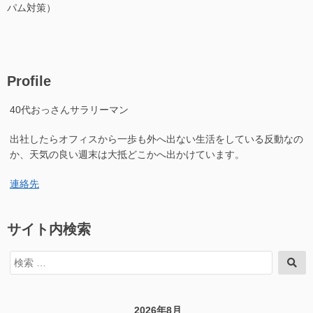
パム対策）
Profile
40代おっさんサラリーマン
出社したらオフィスから一歩も外へ出ない生活をしている反動なの
か、天気の良い週末は大抵どこかへ出かけています。
連絡先
サイト内検索
検
検
索
索
対
象:
2026年8月