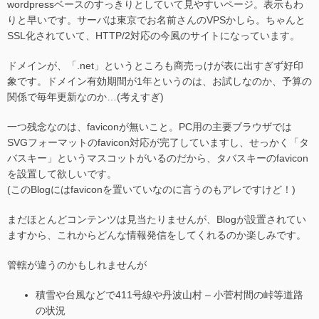
wordpressベースのすっきりとしていて見やすいページ。表示もわ
りと早いです。サーバは東京でお名前さんのVPSかしら。ちゃんと
SSL化されていて、HTTP/2対応の今風のサイトになっています。
ドメインが、「.net」というところも商売っけが表に出すぎず好印
象です。ドメイン有効期間が1年というのは、お試しなのか、予算の
関係で毎年更新なのか…(考えすぎ)
一つ残念なのは、faviconが無いこと。PC用の主要ブラウザでは
SVGフォーマットのfavicon対応が完了していますし、せっかく「タ
バスキー」というマスコットがいるのだから、タバスキーのfavicon
を設置して欲しいです。
(このBlogにはfaviconを置いていなのに言うのもアレですけど！)
まだほとんどコンテンツは見当たりませんが、Blogが設置されてい
ますから、これからどんな情報発信をしてくれるのか楽しみです。
管轄が違うのかもしれませんが
積雪や台風などで411号線や丹波山村 – 小菅村間の峠等道路
の状況