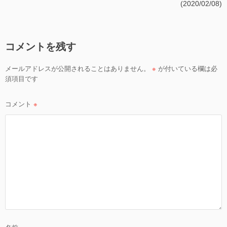
(2020/02/08)
ビ
ゲ
ー
コメントを残す
シ
ョ
メールアドレスが公開されることはありません。
※
が付いている欄は必
須項目です
ン
コメント
※