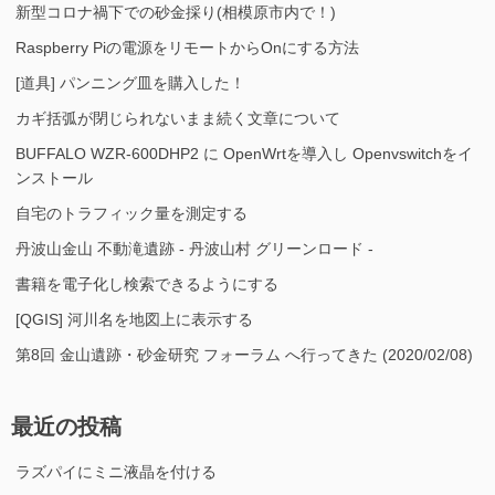
新型コロナ禍下での砂金採り(相模原市内で！)
Raspberry Piの電源をリモートからOnにする方法
[道具] パンニング皿を購入した！
カギ括弧が閉じられないまま続く文章について
BUFFALO WZR-600DHP2 に OpenWrtを導入し Openvswitchをイ
ンストール
自宅のトラフィック量を測定する
丹波山金山 不動滝遺跡 - 丹波山村 グリーンロード -
書籍を電子化し検索できるようにする
[QGIS] 河川名を地図上に表示する
第8回 金山遺跡・砂金研究 フォーラム へ行ってきた (2020/02/08)
最近の投稿
ラズパイにミニ液晶を付ける