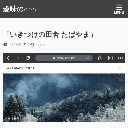
コ
趣味の○○○
ン
MENU
テ
ン
ツ
「いきつけの田舎 たばやま」
へ
ス
投
投
2020-02-21
loneb
キ
稿
稿
ッ
日
者
プ