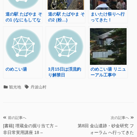
道の駅 たばやま そ
道の駅 たばやま そ
まいたけ祭りへ行
の1 (なにもしてな
の2 (粉…)
ってきた！
い)
のめこい湯
3月15日は渓流釣
のめこい湯 リニュ
り解禁日
ーアル工事中
カ
タ
観光地
丹波山村
テ
グ
ゴ
リ
ー
投
前の記事へ
次の記事へ
[書籍] 埋蔵金の掘り当て方 –
第8回 金山遺跡・砂金研究 フ
稿
非日常実用講座 18 –
ォーラム へ行ってきた
ナ