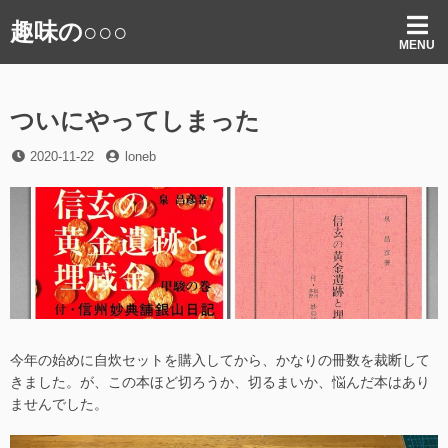
コ
趣味の○○○
ン
MENU
テ
ン
ツ
ついにやってしまった
へ
ス
投
投
2020-11-22
loneb
キ
稿
稿
ッ
日
者
プ
今年の始めに自炊セットを購入してから、かなりの冊数を裁断して
きました。が、この本ほど切ろうか、切るまいか、悩んだ本はあり
ませんでした。