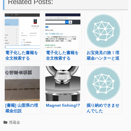
Related Posts:
電子化した書籍を
電子化した書籍を
お宝発見の旅！埋
全文検索する
全文検索する
蔵金ハンターと巡
(windows編)
(linux編)
る、空前の建設ラ
ッシュに埋もれた
金銀財宝を探すツ
アー に参加してき
ました
[書籍] 山梨県の埋
Magnet fishing!?
掘り納めできませ
蔵金伝説
んでした
カ
埋蔵金
テ