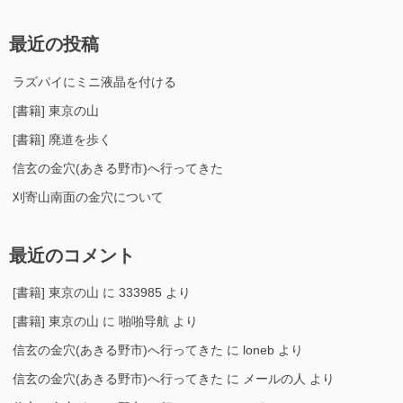
最近の投稿
ラズパイにミニ液晶を付ける
[書籍] 東京の山
[書籍] 廃道を歩く
信玄の金穴(あきる野市)へ行ってきた
刈寄山南面の金穴について
最近のコメント
[書籍] 東京の山
に
333985
より
[書籍] 東京の山
に
啪啪导航
より
信玄の金穴(あきる野市)へ行ってきた
に
loneb
より
信玄の金穴(あきる野市)へ行ってきた
に
メールの人
より