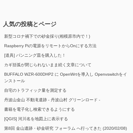
人気の投稿とページ
新型コロナ禍下での砂金採り(相模原市内で！)
Raspberry Piの電源をリモートからOnにする方法
[道具] パンニング皿を購入した！
カギ括弧が閉じられないまま続く文章について
BUFFALO WZR-600DHP2 に OpenWrtを導入し Openvswitchをイ
ンストール
自宅のトラフィック量を測定する
丹波山金山 不動滝遺跡 - 丹波山村 グリーンロード -
書籍を電子化し検索できるようにする
[QGIS] 河川名を地図上に表示する
第8回 金山遺跡・砂金研究 フォーラム へ行ってきた (2020/02/08)