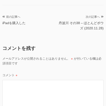
ゴ
リ
ー
投
前の記事へ
次の記事へ
iPadを購入した
丹波川 その38 – ほとんどボウ
稿
ズ (2020.11.28)
ナ
ビ
ゲ
コメントを残す
ー
シ
メールアドレスが公開されることはありません。
※
が付いている欄は必
ョ
須項目です
ン
コメント
※