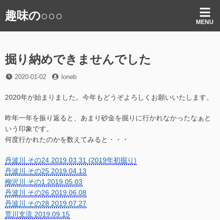
コ
趣味の○○○
ン
MENU
テ
ン
ツ
掘り納めできませんでした
へ
ス
投
投
2020-01-02
loneb
キ
稿
稿
ッ
日
者
2020年が始まりました。今年もどうぞよろしくお願いいたします。
プ
昨年一年を振り返ると、あまり砂金を掘りに行かれなかったなぁと
いう印象です。
何度行かれたのかを数えてみると・・・
丹波川 その24 2019.03.31 (2019年初掘り)
丹波川 その25 2019.04.13
柳沢川 その1 2019.05.03
丹波川 その26 2019.06.08
丹波川 その28 2019.07.27
荒川支流 2019.09.15