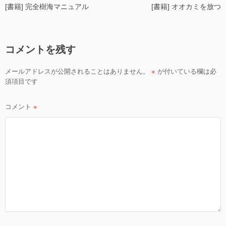
[書籍] 完全樹海マニュアル
[書籍] オオカミを放つ
稿
ナ
ビ
コメントを残す
ゲ
ー
メールアドレスが公開されることはありません。
※
が付いている欄は必
シ
須項目です
ョ
ン
コメント
※