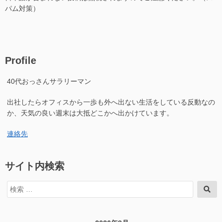
パム対策）
Profile
40代おっさんサラリーマン
出社したらオフィスから一歩も外へ出ない生活をしている反動なの
か、天気の良い週末は大抵どこかへ出かけています。
連絡先
サイト内検索
検
検
索
索
対
象: