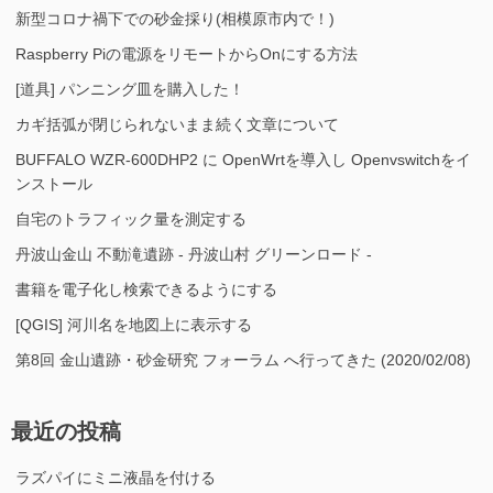
新型コロナ禍下での砂金採り(相模原市内で！)
Raspberry Piの電源をリモートからOnにする方法
[道具] パンニング皿を購入した！
カギ括弧が閉じられないまま続く文章について
BUFFALO WZR-600DHP2 に OpenWrtを導入し Openvswitchをイ
ンストール
自宅のトラフィック量を測定する
丹波山金山 不動滝遺跡 - 丹波山村 グリーンロード -
書籍を電子化し検索できるようにする
[QGIS] 河川名を地図上に表示する
第8回 金山遺跡・砂金研究 フォーラム へ行ってきた (2020/02/08)
最近の投稿
ラズパイにミニ液晶を付ける