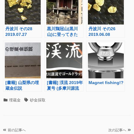
丹波川 その28
黒川鶏冠山(黒川
丹波川 その26
2019.07.27
山)に登ってきた
2019.06.08
[書籍] 山梨県の埋
[書籍] 渓流 2019年
Magnet fishing!?
蔵金伝説
夏号 (多摩川源流
でゴールドラッシ
ュ!?)
カ
タ
埋蔵金
砂金採取
テ
グ
ゴ
リ
ー
投
前の記事へ
次の記事へ