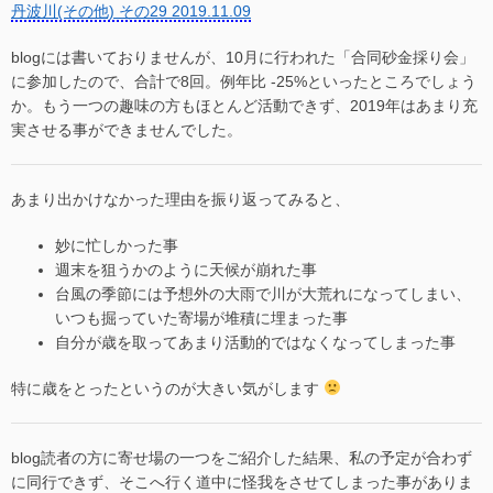
丹波川(その他) その29 2019.11.09
blogには書いておりませんが、10月に行われた「合同砂金採り会」
に参加したので、合計で8回。例年比 -25%といったところでしょう
か。もう一つの趣味の方もほとんど活動できず、2019年はあまり充
実させる事ができませんでした。
あまり出かけなかった理由を振り返ってみると、
妙に忙しかった事
週末を狙うかのように天候が崩れた事
台風の季節には予想外の大雨で川が大荒れになってしまい、
いつも掘っていた寄場が堆積に埋まった事
自分が歳を取ってあまり活動的ではなくなってしまった事
特に歳をとったというのが大きい気がします
blog読者の方に寄せ場の一つをご紹介した結果、私の予定が合わず
に同行できず、そこへ行く道中に怪我をさせてしまった事がありま