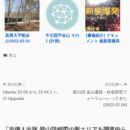
高尾天平散歩
牛王院平金山 その
[書籍紹介] ドキュ
@2022.03.01
1 (計画)
メント 超新星爆発
– 400年目の大事件
–
カ
登山
テ
ゴ
リ
ー
投
前の記事へ
次の記事へ
Ubuntu 20.04 から 22.04.1 へ
第11回 金山遺跡・砂金研究フ
稿
の Upgrade
ォーラムへいってきた
ナ
(2023.02.04)
ビ
ゲ
ー
「
吉備人出版 登山詳細図の新エリアを調査中ら