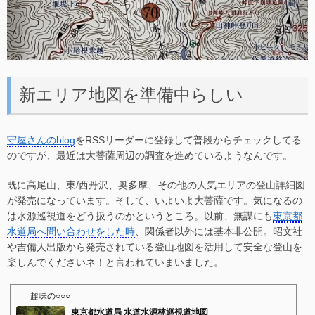
新エリア地図を準備中らしい
守屋さんのblog
をRSSリーダーに登録して普段からチェックしてる
のですが、最近は大菩薩周辺の調査を進めているようなんです。
既に高尾山、東/西丹沢、奥多摩、その他の人気エリアの登山詳細図
が発売になっています。そして、いよいよ大菩薩です。気になるの
は水源巡視道をどう扱うのかというところ。以前、無謀にも
東京都
水道局へ問い合わせをした時
、関係者以外には基本非公開。昭文社
や吉備人出版から発売されている登山地図を活用して安全な登山を
楽しんでくださいネ！と言われていまいました。
趣味の○○○
東京都水道局 水道水源林巡視道地図