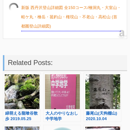
新版 西丹沢登山詳細図 全150コース/檜洞丸・大室山・
畦ケ丸・檜岳・菰釣山・権現山・不老山・高松山 (首
都圏登山詳細図)
Related Posts:
緑萌える龍喰谷散
大人のやりなおし
藤尾山(天狗棚山)
歩 2019.05.25
中学地学
2020.10.04