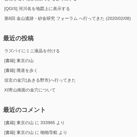
[QGIS] 河川名を地図上に表示する
第8回 金山遺跡・砂金研究 フォーラム へ行ってきた (2020/02/08)
最近の投稿
ラズパイにミニ液晶を付ける
[書籍] 東京の山
[書籍] 廃道を歩く
信玄の金穴(あきる野市)へ行ってきた
刈寄山南面の金穴について
最近のコメント
[書籍] 東京の山
に
333985
より
[書籍] 東京の山
に
啪啪导航
より