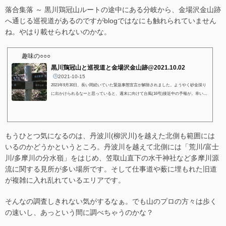
落合集落 ～ 黒川鶏冠山ルートの途中にある分岐から、金場沢金山跡
へ通じる巡視道があるのですがblogではなにも触れられていません
ね。やはり載せられないのかな。
趣味の○○○
黒川鶏冠山と巡視道と金場沢金山跡@2021.10.02
2021-10-15
2021年9月30日、長い間続いていた緊急事態宣言が解除されました。ようやく砂金採り
に出かけられるなーと思っていると、週末に向けて台風(16号)接近中の予報が。幸いな
事に、台風は予報よりも速度を上げ日本列島の南側を通過しました。おかげで土曜日は
ザ☆台風一過の晴天。多少雨は降ったので川は増水しているはず。しかし、山なら多少
ぬかるんでいたとしても歩けるでしょう。というわけで黒川鶏冠山から北面へ流れ出る
カネバ沢周辺を巡る「水源巡視道」を歩いてきました。実はこの水源巡視道、2019年に
もうひとつ気になるのは、丹波川(柳沢川)を越えた北側も範囲には
黒川鶏冠山へ登った時から気にな...
いるのかどうかというところ。丹波川を越えて北側には「荒川/富士
川/多摩川の分水嶺」をはじめ、笠取山直下の水干神社など多摩川源
流に関する見所が多い場所です。そして仕事道や薮に埋もれた旧道
が複雑に入れ乱れているエリアです。
そんなの調査しきれない気がするなぁ。でも山のプロの方々は歩く
の速いし、あっという間に調べちゃうのかな？