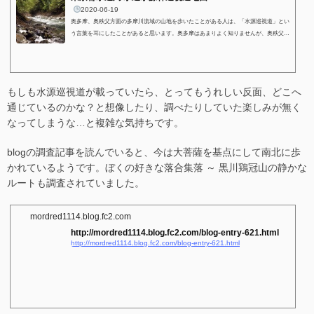
2020-06-19
奥多摩、奥秩父方面の多摩川流域の山地を歩いたことがある人は、「水源巡視道」とい
う言葉を耳にしたことがあると思います。奥多摩はあまりよく知りませんが、奥秩父
(山梨側)には、主要登山道の他、地図に載っていない道が多数張り巡らされています。
2019年落合口から黒川鶏冠山へ登った時に、途中の分岐で地図には載っていない「水源
巡視道」と書かれた標識があり、その先はどこへ通じているのだろうか？と興味を持
ち、今まで曖昧な知識しか持っていなかった「水源巡視道」について調べてみました。
もしも水源巡視道が載っていたら、とってもうれしい反面、どこへ
※ ちょうど隠れて見えない側に、水...
通じているのかな？と想像したり、調べたりしていた楽しみが無く
なってしまうな…と複雑な気持ちです。
blogの調査記事を読んでいると、今は大菩薩を基点にして南北に歩
かれているようです。ぼくの好きな落合集落 ～ 黒川鶏冠山の静かな
ルートも調査されていました。
mordred1114.blog.fc2.com
http://mordred1114.blog.fc2.com/blog-entry-621.html
http://mordred1114.blog.fc2.com/blog-entry-621.html