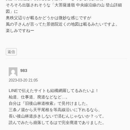
そろそろ出版されそうな「大菩薩連嶺 中央線沿線の山 登山詳細
図」に
奥秩父辺りが載るかどうかは微妙な感じですが
風の子さんが言ってた景徳院近くの地図は載るみたいですよ。
楽しみですねー
返信
983
2023-03-20 21:05
LINEで伝えたサイトも結構網羅してるみたいよ！
杣道、仕事道、廃道などなど…。
自分は『旧後山林道検索』で見付けました。
三条ノ湯から天平尾根を等高線沿いに下れるなら、
長い後山林道歩きしないで済むんじゃないか？って。
読んでみたら崩落してるはで完全廃道でありました。