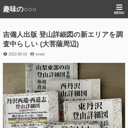
コ
趣味の○○○
ン
MENU
テ
ン
ツ
吉備人出版 登山詳細図の新エリアを調
へ
ス
査中らしい (大菩薩周辺)
キ
ッ
投
投
2022-08-19
loneb
プ
稿
稿
日
者