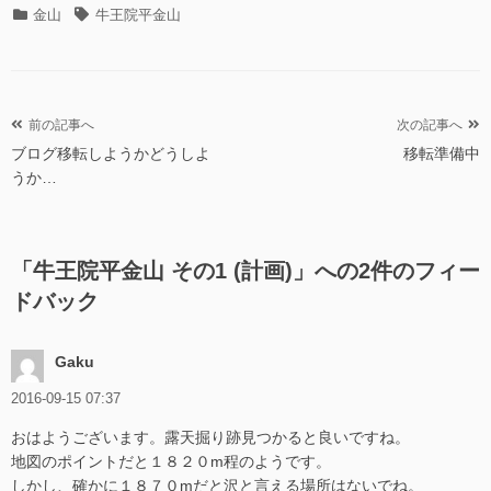
カ
タ
金山
牛王院平金山
テ
グ
ゴ
リ
ー
投
前の記事へ
次の記事へ
ブログ移転しようかどうしよ
移転準備中
稿
うか…
ナ
ビ
ゲ
「
牛王院平金山 その1 (計画)
」への2件のフィー
ー
ドバック
シ
ョ
Gaku
ン
2016-09-15 07:37
おはようございます。露天掘り跡見つかると良いですね。
地図のポイントだと１８２０m程のようです。
しかし、確かに１８７０mだと沢と言える場所はないでね。