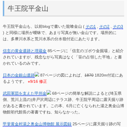
牛王院平金山
牛王院平金山も、以前blogで書いた龍喰金山 (
その1
,
その2
,
その3
) と同様に場所が曖昧で、あまり写真が無い金山です。場所的に
は、多摩川水系と荒川水系の分水嶺付近にあたります。
信玄の黄金遺跡と埋蔵金
85ページに「信玄のゴボウ金掘場」と紹介
されていますが、残念ながら写真はなく「笹の占領した平地」と書
かれているのみです。
日本の金銀山遺跡
87ページの図によれば、
1870
1820m付近にあ
るようです。
※9/16 修正
武田軍団を支えた甲州金
68ページの簡単な解説によると(埼玉県
側、荒川上流の)井戸沢周辺にテラス跡、牛王院平周辺に露天掘り跡
があると書かれています。この本、6月に亡くなられた湯之奥金山博
物館初代館長の著書ですね、知らなかった。
甲斐黄金村湯之奥金山博物館 展示図録
25ページに露天掘り跡の写