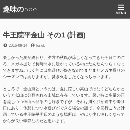
コ
趣味の○○○
ン
MENU
テ
ン
ツ
牛王院平金山 その1 (計画)
へ
ス
投
投
2016-09-14
loneb
キ
稿
稿
ッ
日
者
楽しかった夏が終わり、夕方の秋風が涼しくなってきた今日このご
プ
ろ、メガネ掘りで長時間水に浸かっているのはだんだんつらくなっ
てきますね。ぼく的には水遊びが好きなのでまだまだメガネ掘りの
シーズンではありますが、焚き火をしたくなっちゃいます。
ところで、金山跡というのは、夏に涼しい高山ではなくどちらかと
いうと低山に分類される山域に存在しています。暑い時に多量の汗
を流しつつ低山へ登るのも好きですが、それは川や沢が途中や降り
口にあり、休憩しつつ水遊びができる場合の話で、今回行こうと計
画している牛王院平周辺のような場所は、やはり少し涼しくなって
からが良い季節なのだと思います。