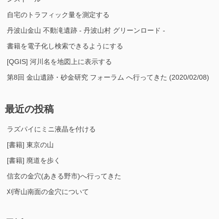
自宅のトラフィック量を測定する
丹波山金山 不動滝遺跡 - 丹波山村 グリーンロード -
書籍を電子化し検索できるようにする
[QGIS] 河川名を地図上に表示する
第8回 金山遺跡・砂金研究 フォーラム へ行ってきた (2020/02/08)
最近の投稿
ラズパイにミニ液晶を付ける
[書籍] 東京の山
[書籍] 廃道を歩く
信玄の金穴(あきる野市)へ行ってきた
刈寄山南面の金穴について