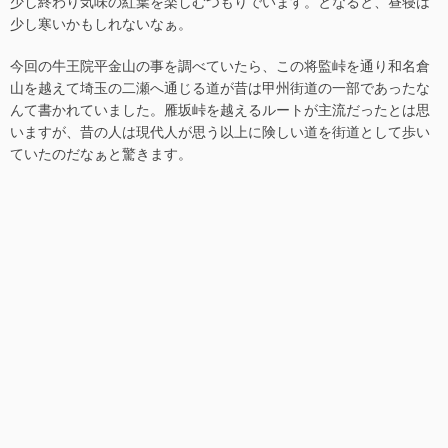
少し終わり気味の紅葉を楽しむつもりでいます。となると、昼寝は
少し寒いかもしれないなぁ。
今回の牛王院平金山の事を調べていたら、この将監峠を通り和名倉
山を越えて埼玉の二瀬へ通じる道が昔は甲州街道の一部であったな
んて書かれていました。雁坂峠を越えるルートが主流だったとは思
いますが、昔の人は現代人が思う以上に険しい道を街道として歩い
ていたのだなぁと驚きます。