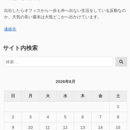
出社したらオフィスから一歩も外へ出ない生活をしている反動なの
か、天気の良い週末は大抵どこかへ出かけています。
連絡先
サイト内検索
検
検
索
索
対
象:
2026年8月
日
月
火
水
木
金
土
1
2
3
4
5
6
7
8
9
10
11
12
13
14
15