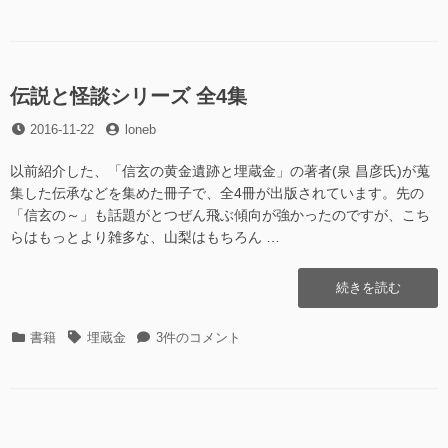
テ
グ
秩
究
ゴ
父
原
リ
研
全
ー
究
教”の
原
伝説と怪談シリーズ 全4集
全
投
投
2016-11-22
loneb
教
稿
稿
へ
日
者
の
以前紹介した、「信玄の黄金遺跡と埋蔵金」の著者(泉 昌彦氏)が蒐
集した伝承などを集めた冊子で、全4冊が出版されています。先の
「信玄の～」も話題がとつぜん飛ぶ傾向が強かったのですが、こち
らはもっとより雑多な、山梨はもちろん …
“伝
続きを読む
説
と
カ
タ
伝
書籍
埋蔵金
3件のコメント
怪
テ
グ
説
談
ゴ
と
シ
リ
怪
リ
ー
談
ー
シ
ズ