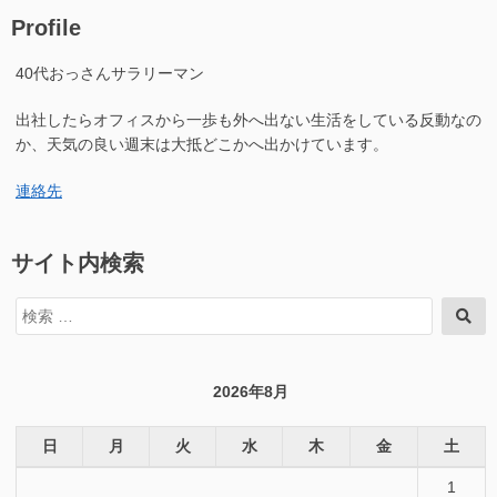
リ
全
Profile
ー
4
ズ
集”の
40代おっさんサラリーマン
全
4
出社したらオフィスから一歩も外へ出ない生活をしている反動なの
集
へ
か、天気の良い週末は大抵どこかへ出かけています。
の
連絡先
サイト内検索
検
検
索
索
対
象:
2026年8月
日
月
火
水
木
金
土
1