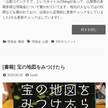
「山梨コインクラブ」というタイトルのblogがあって、山梨県の多
種多様な埋蔵金について書かれていてます。地元の人ならではの伝
聞なども書かれており、以前から定期的に更新チェックをしていま
した(今も更新チェックはしています) …
“[書
続きを読む
籍]
山
カ
タ
[書
埋蔵金
書籍
埋蔵金
山梨
2件のコメント
梨
テ
グ
籍]
県
ゴ
山
の
リ
梨
埋
ー
県
蔵
の
[書籍] 宝の地図をみつけたら
金
埋
伝
投
投
2019-06-25
loneb
蔵
説”の
稿
稿
金
日
者
伝
説
へ
の