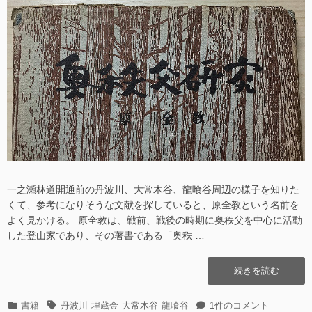
日
者
15
行)”の
年
発
行)
に
一之瀬林道開通前の丹波川、大常木谷、龍喰谷周辺の様子を知りた
くて、参考になりそうな文献を探していると、原全教という名前を
よく見かける。 原全教は、戦前、戦後の時期に奥秩父を中心に活動
した登山家であり、その著書である「奥秩 …
“奥
続きを読む
秩
父
カ
タ
奥
書籍
丹波川
埋蔵金
大常木谷
龍喰谷
1件のコメント
研