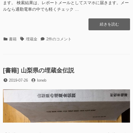
ます。 検索結果は、レポートメールとしてスマホに届きます。メー
ルなら通勤電車の中でも軽くチェック …
“[書
続きを読む
籍]
完
カ
タ
[書
書籍
埋蔵金
2件のコメント
全
テ
グ
籍]
樹
ゴ
完
海
リ
全
マ
ー
樹
ニ
海
[書籍] 山梨県の埋蔵金伝説
ュ
マ
ア
投
投
2019-07-26
loneb
ニ
ル”の
稿
稿
ュ
日
者
ア
ル
へ
の