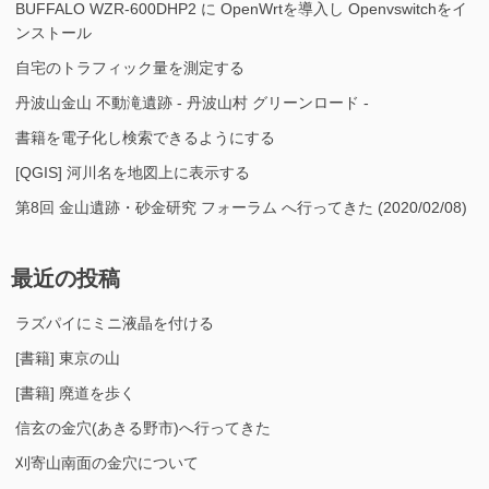
BUFFALO WZR-600DHP2 に OpenWrtを導入し Openvswitchをイ
ンストール
自宅のトラフィック量を測定する
丹波山金山 不動滝遺跡 - 丹波山村 グリーンロード -
書籍を電子化し検索できるようにする
[QGIS] 河川名を地図上に表示する
第8回 金山遺跡・砂金研究 フォーラム へ行ってきた (2020/02/08)
最近の投稿
ラズパイにミニ液晶を付ける
[書籍] 東京の山
[書籍] 廃道を歩く
信玄の金穴(あきる野市)へ行ってきた
刈寄山南面の金穴について