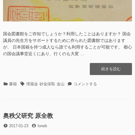
に
国会図書館をご存知でしょうか？利用したことはありますか？ 国会
議員の先生方をサポートするために作られた図書館ではあります
が、 日本国籍を持つ成人なら誰でも利用することが可能です。 都心
の国会議事堂近くにあり、行くのも大変 …
“[書
続きを読む
籍]
金
カ
タ
[書
書籍
埋蔵金
砂金採取
金山
コメントする
山
テ
グ
籍]
発
ゴ
金
見
リ
山
法
ー
発
(昭
見
奥秩父研究 原全教
和
法
15
投
投
2017-01-23
loneb
(昭
年
稿
稿
和
発