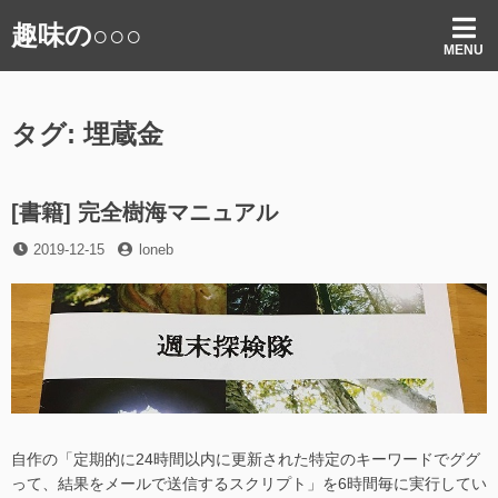
コ
趣味の○○○
ン
MENU
テ
ン
ツ
タグ:
埋蔵金
へ
ス
キ
ッ
[書籍] 完全樹海マニュアル
プ
投
投
2019-12-15
loneb
稿
稿
日
者
自作の「定期的に24時間以内に更新された特定のキーワードでググ
って、結果をメールで送信するスクリプト」を6時間毎に実行してい