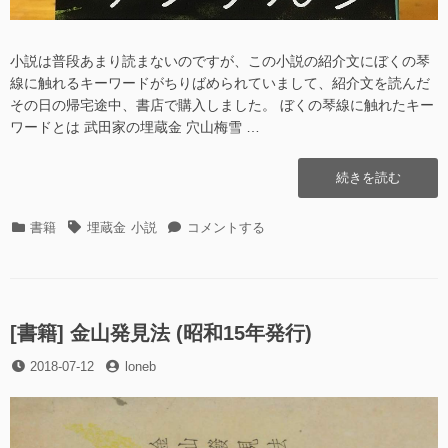
小説は普段あまり読まないのですが、この小説の紹介文にぼくの琴
線に触れるキーワードがちりばめられていまして、紹介文を読んだ
その日の帰宅途中、書店で購入しました。 ぼくの琴線に触れたキー
ワードとは 武田家の埋蔵金 穴山梅雪 …
“[書
続きを読む
籍]
宝
カ
タ
[書
書籍
埋蔵金
小説
コメントする
の
テ
グ
籍]
地
ゴ
宝
図
リ
の
を
ー
地
み
図
[書籍] 金山発見法 (昭和15年発行)
つ
を
け
投
投
2018-07-12
loneb
み
た
稿
稿
つ
ら”の
日
者
け
た
ら