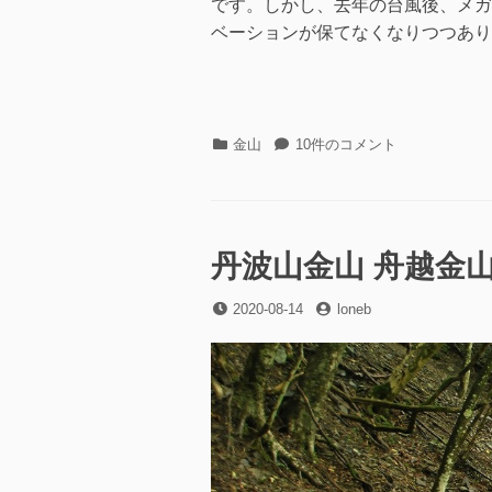
です。しかし、去年の台風後、メガ
ベーションが保てなくなりつつありま
カ
丹
金山
10件のコメント
テ
波
ゴ
山
リ
金
ー
山
付
丹波山金山 舟越金山
帯
遺
投
投
2020-08-14
loneb
跡
稿
稿
マ
日
者
ル
ケ
バ
/
ま
る