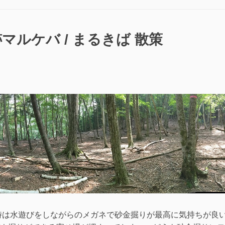
山
付
帯
マルケバ / まるきば 散策
遺
跡
マ
ル
ケ
バ
/
ま
る
き
ば
調
査”の
時は水遊びをしながらのメガネで砂金掘りが最高に気持ちが良