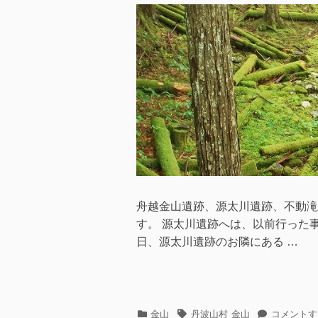
(机
日
者
上
調
査)
へ
の
舟越金山遺跡、源太川遺跡、不動滝
す。 源太川遺跡へは、以前行った事が
日、源太川遺跡のお隣にある …
カ
タ
丹
金山
丹波山村
金山
コメントす