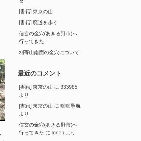
る
[書籍] 東京の山
[書籍] 廃道を歩く
信玄の金穴(あきる野市)へ
行ってきた
刈寄山南面の金穴について
最近のコメント
[書籍] 東京の山
に
333985
より
[書籍] 東京の山
に
啪啪导航
より
信玄の金穴(あきる野市)へ
行ってきた
に
loneb
より
い