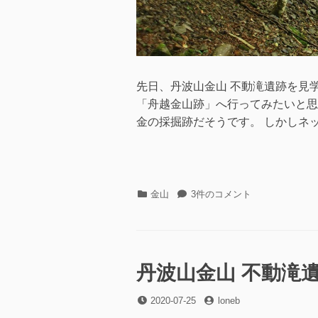
き
ば
散
策
(2020.08.16)
へ
先日、丹波山金山 不動滝遺跡を見
の
「舟越金山跡」へ行ってみたいと思
金の採掘跡だそうです。 しかしネッ
カ
丹
金山
3件のコメント
テ
波
ゴ
山
リ
金
ー
山
舟
丹波山金山 不動滝遺
越
金
投
投
2020-07-25
loneb
山
稿
稿