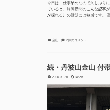
日
者
今日は、仕事納めなので久しぶりに
図
ていると、静岡新聞のこんな記事が
(1959
年
が採れる川の話題には敏感です。 富
発
行)
を
眺
め
カ
駿
金山
2件のコメント
な
テ
河
が
ゴ
湾/
ら
リ
富
に
ー
士
川
続・丹波山金山 付帯
下
流
投
投
2020-09-28
loneb
中
稿
稿
流/
日
者
早
川
で
水
質