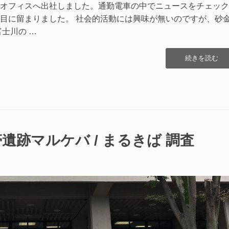
年
オフィスへ出社しました。通勤電車の中でニュースをチェック
発
目に留まりました。 社会的活動には興味が無いのですが、砂
行)
士川の …
を
眺
め
“駿
続きを読む
な
河
が
湾/
ら”の
富
士
川
下
流
遺跡マルケバ / まるきば 調査
中
流/
早
川
で
水
質
汚
濁?”の