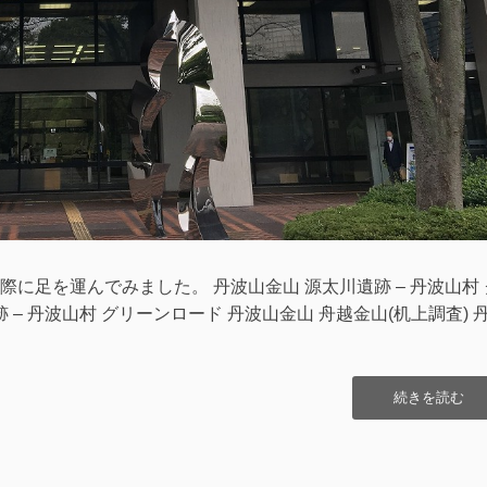
に足を運んでみました。 丹波山金山 源太川遺跡 – 丹波山村 
 – 丹波山村 グリーンロード 丹波山金山 舟越金山(机上調査) 
“続・
続きを読む
丹
波
山
金