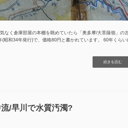
気なく倉庫部屋の本棚を眺めていたら「奥多摩/大菩薩嶺」の
年(昭和34年発行)で、価格80円と書かれています。 60年くらい
“奥
続きを読む
多
摩・
大
菩
薩
嶺
登
流/早川で水質汚濁?
山
地
図
(1959