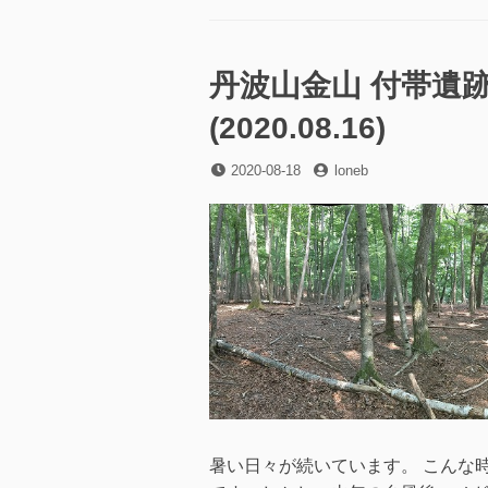
ゴ
波
リ
山
ー
金
山
丹波山金山 付帯遺跡
付
帯
(2020.08.16)
遺
跡
投
投
2020-08-18
loneb
マ
稿
稿
ル
日
者
ケ
バ
/
ま
る
き
ば
調
査
に
暑い日々が続いています。 こんな