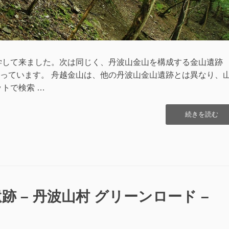
策
(2020.08.16)”
学して来ました。次は同じく、丹波山金山を構成する金山遺跡
っています。 舟越金山は、他の丹波山金山遺跡とは異なり、
トで検索 …
“丹
続きを読む
波
山
金
山
舟
越
金
跡 – 丹波山村 グリーンロード –
山
(机
上
調