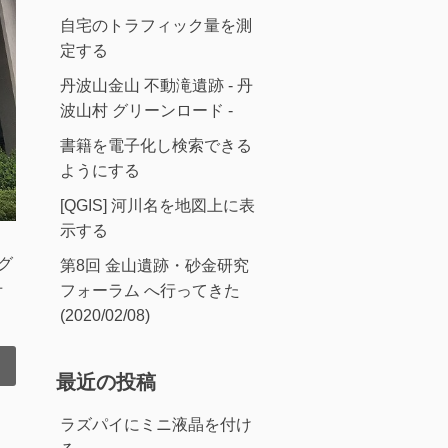
自宅のトラフィック量を測
定する
丹波山金山 不動滝遺跡 - 丹
波山村 グリーンロード -
書籍を電子化し検索できる
ようにする
[QGIS] 河川名を地図上に表
示する
グ
第8回 金山遺跡・砂金研究
丹
フォーラム へ行ってきた
(2020/02/08)
最近の投稿
ラズパイにミニ液晶を付け