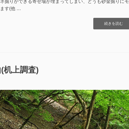
ネ掘りができる寄せ場が埋まってしまい、どうも砂金掘りにモ
す(他 …
“丹
続きを読む
波
山
金
山
付
帯
遺
(机上調査)
跡
マ
ル
ケ
バ
/
ま
る
き
ば
散