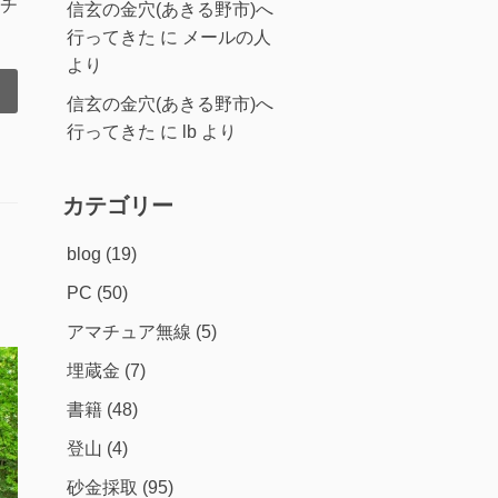
チ
信玄の金穴(あきる野市)へ
行ってきた
に
メールの人
より
信玄の金穴(あきる野市)へ
行ってきた
に
lb
より
カテゴリー
blog
(19)
PC
(50)
アマチュア無線
(5)
埋蔵金
(7)
書籍
(48)
登山
(4)
砂金採取
(95)