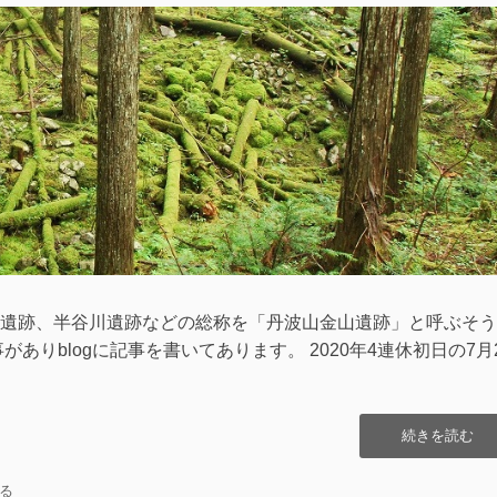
査)”の
遺跡、半谷川遺跡などの総称を「丹波山金山遺跡」と呼ぶそう
ありblogに記事を書いてあります。 2020年4連休初日の7月
“丹
続きを読む
波
山
る