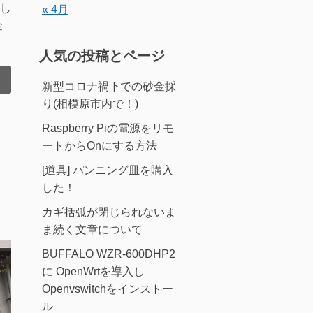
し
« 4月
金
人気の投稿とページ
新型コロナ禍下での砂金採
り(相模原市内で！)
Raspberry Piの電源をリモ
ートからOnにする方法
[道具] パンニング皿を購入
した！
カギ括弧が閉じられないま
ま続く文章について
BUFFALO WZR-600DHP2
に OpenWrtを導入し
Openvswitchをインストー
ル