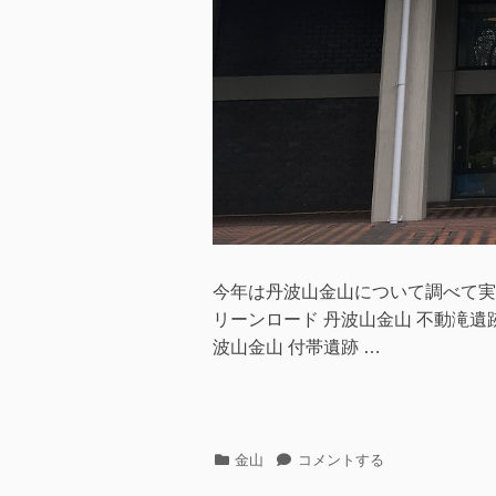
汚
濁?
へ
の
今年は丹波山金山について調べて実際
リーンロード 丹波山金山 不動滝遺跡
波山金山 付帯遺跡 …
カ
続・
金山
コメントする
テ
丹