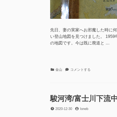
先日、妻の実家へお邪魔した時に何
い登山地図を見つけました。 1959
の地図です。今は既に廃道と …
カ
奥
金山
コメントする
テ
多
ゴ
摩・
リ
大
ー
菩
薩
駿河湾/富士川下流中
嶺
登
投
投
2020-12-30
loneb
山
稿
稿
地