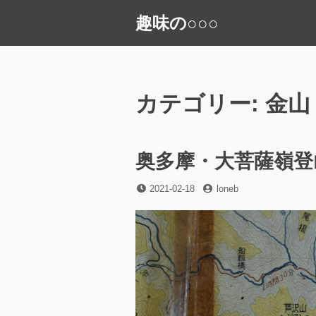
コ
趣味の○○○
ン
テ
ン
ツ
へ
カテゴリー:
金山
ス
キ
ッ
奥多摩・大菩薩嶺登山
プ
投
投
2021-02-18
loneb
稿
稿
日
者