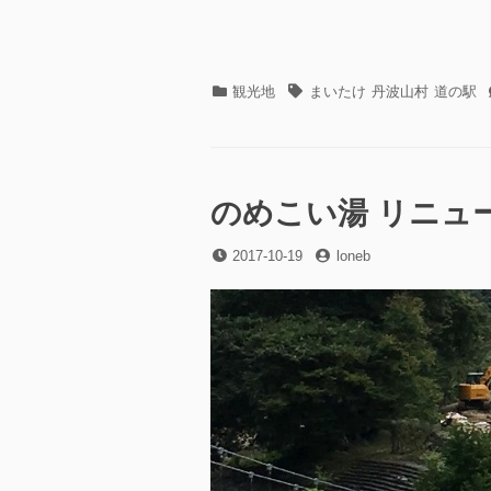
カ
タ
観光地
まいたけ
丹波山村
道の駅
テ
グ
ゴ
リ
ー
のめこい湯 リニュ
投
投
2017-10-19
loneb
稿
稿
日
者