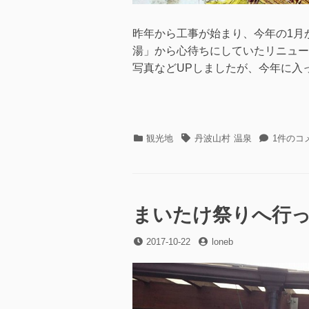
昨年から工事が始まり、今年の1月
湯」から心待ちにしていたリニューア
写真などUPしましたが、今年に入っ
カ
タ
の
観光地
丹波山村
温泉
1件のコ
テ
グ
め
ゴ
こ
リ
い
ー
湯
リ
まいたけ祭りへ行
ニ
ュ
投
投
2017-10-22
loneb
ー
稿
稿
ア
日
者
ル
オ
ー