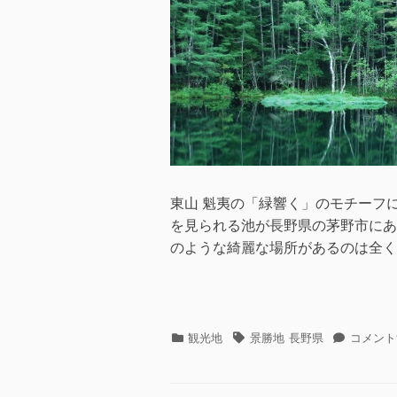
東山 魁夷の「緑響く」のモチーフに
を見られる池が長野県の茅野市にあ
のような綺麗な場所があるのは全く
カ
タ
初
観光地
景勝地
長野県
コメント
テ
グ
夏
ゴ
の
リ
御