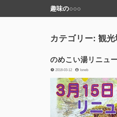
コ
趣味の○○○
ン
テ
ン
ツ
へ
カテゴリー:
観光
ス
キ
ッ
のめこい湯リニュ
プ
投
投
2018-03-12
loneb
稿
稿
日
者