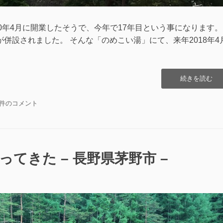
0年4月に開業したそうで、今年で17年目という事になります
」が併設されました。 そんな「のめこい湯」にて、来年2018年4
“の
続きを読む
め
こ
の
1件のコメント
い
め
湯
こ
リ
い
ニ
湯
ュ
リ
てきた – 長野県茅野市 –
ー
ニ
ア
ュ
ル
ー
工
ア
事
ル
中”の
工
事