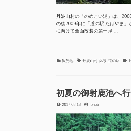
丹波山村の「のめこい湯」は、200
の後2009年に「道の駅 たばやま
に向けて全面改装の第一弾 …
カ
タ
観光地
丹波山村
温泉
道の駅
テ
グ
ゴ
リ
ー
初夏の御射鹿池へ行っ
投
投
2017-08-18
loneb
稿
稿
日
者