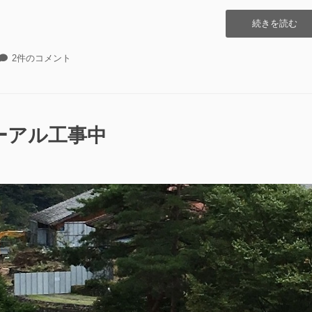
“ま
続きを読む
い
た
ま
2件のコメント
け
い
祭
た
り
け
へ
祭
行
り
ーアル工事中
っ
へ
て
行
き
っ
た！”の
て
き
た！
へ
の