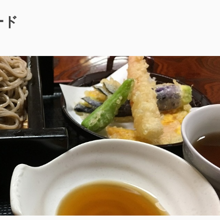
池
へ
ード
行
っ
て
き
た
–
長
野
県
茅
野
市
–”の