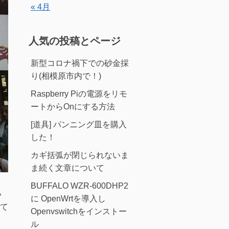
« 4月
人気の投稿とページ
新型コロナ禍下での砂金採
り(相模原市内で！)
Raspberry Piの電源をリモ
ートからOnにする方法
[道具] パンニング皿を購入
した！
カギ括弧が閉じられないま
ま続く文章について
BUFFALO WZR-600DHP2
い
に OpenWrtを導入し
て
Openvswitchをインストー
ル