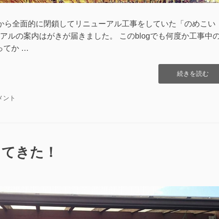
から全面的に閉鎖してリニューアル工事をしていた「のめこい
ルの案内はがきが届きました。 このblogでも何度か工事中
てか …
“の
続きを読む
め
こ
メント
い
湯
リ
ニ
ュ
ってきた！
ー
ア
ル
オ
ー
プ
ン”の