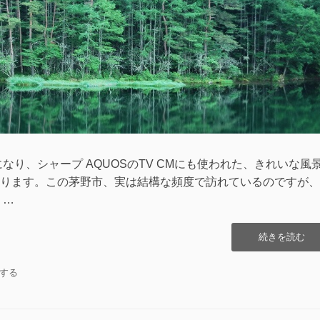
中
へ
の
なり、シャープ AQUOSのTV CMにも使われた、きれいな風
ります。この茅野市、実は結構な頻度で訪れているのですが、
 …
“初
続きを読む
夏
の
する
御
射
鹿