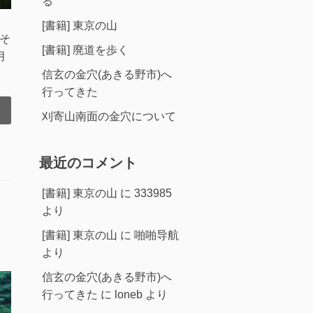
る
[書籍] 東京の山
。そ
[書籍] 廃道を歩く
月
信玄の金穴(あきる野市)へ
行ってきた
刈寄山南面の金穴について
最近のコメント
[書籍] 東京の山
に
333985
より
[書籍] 東京の山
に
啪啪导航
より
信玄の金穴(あきる野市)へ
行ってきた
に
loneb
より