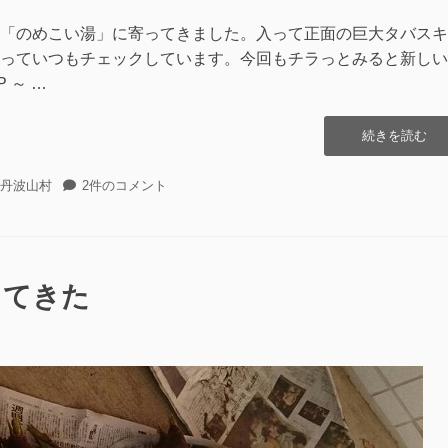
「のめこい湯」に寄ってきました。入って正面の巨大タバスキ
っていつもチェックしています。今回もチラっとみると新しい
 ～ …
“丹
続きを読む
波
山
丹
丹波山村
2件のコメント
グ
波
リ
山
ー
グ
ン
リ
ロ
ー
ってきた
ー
ン
ド”の
ロ
ー
ド
へ
の