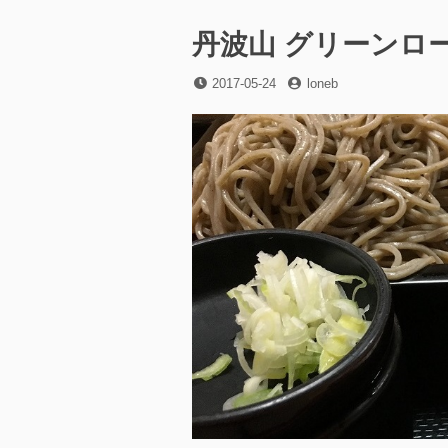
ー
射
鹿
丹波山 グリーンロ
池
へ
投
投
2017-05-24
loneb
行
稿
稿
っ
日
者
て
き
た
–
長
野
県
茅
野
市
–
に