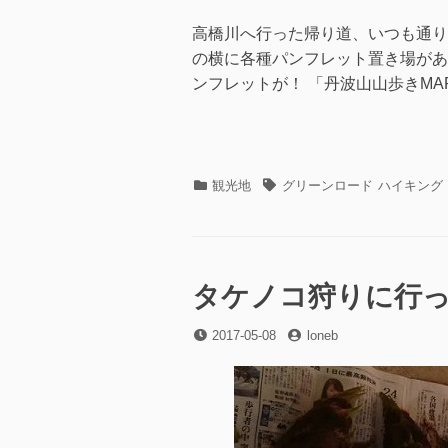
高橋川へ行った帰り道、いつも通り
の横に各種パンフレット置き場があ
ンフレットが！ 「丹波山山歩きMAP
カ
タ
観光地
グリーンロード
ハイキング
テ
グ
ゴ
リ
ー
タケノコ狩りに行
投
投
2017-05-08
loneb
稿
稿
日
者