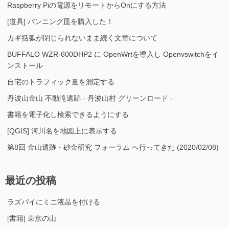
Raspberry Piの電源をリモートからOnにする方法
[道具] パンニング皿を購入した！
カギ括弧が閉じられないまま続く文章について
BUFFALO WZR-600DHP2 に OpenWrtを導入し Openvswitchをイ
ンストール
自宅のトラフィック量を測定する
丹波山金山 不動滝遺跡 - 丹波山村 グリーンロード -
書籍を電子化し検索できるようにする
[QGIS] 河川名を地図上に表示する
第8回 金山遺跡・砂金研究 フォーラム へ行ってきた (2020/02/08)
最近の投稿
ラズパイにミニ液晶を付ける
[書籍] 東京の山