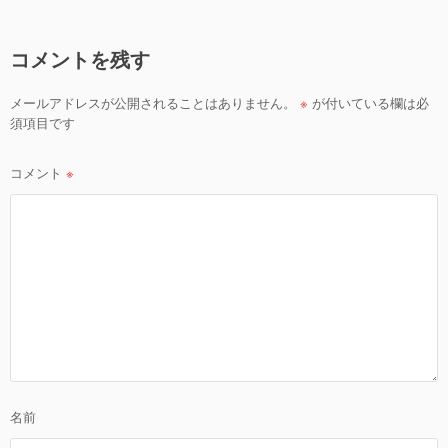
ビ
ゲ
コメントを残す
ー
シ
メールアドレスが公開されることはありません。
※
が付いている欄は必
ョ
須項目です
ン
コメント
※
名前