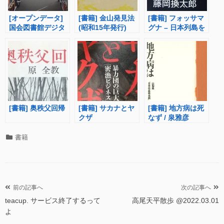
[オープンデータ]
[書籍] 金山発見法
[書籍] フォッサマ
国会図書館デジタ
(昭和15年発行)
グナ – 日本列島を
ルコレクションの
分断する巨大地溝
タイトルリスト
の正体 –
[書籍] 奥秩父回帰
[書籍] サカナとヤ
[書籍] 地方病は死
クザ
なず / 泉雅彦
カ
書籍
テ
ゴ
リ
ー
投
前の記事へ
次の記事へ
teacup. サービス終了するって
高尾天平散歩 @2022.03.01
稿
よ
ナ