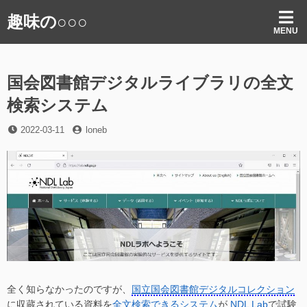
コ
趣味の○○○
ン
MENU
テ
ン
ツ
国会図書館デジタルライブラリの全文
へ
ス
検索システム
キ
ッ
投
投
2022-03-11
loneb
プ
稿
稿
日
者
全く知らなかったのですが、
国立国会図書館デジタルコレクション
に収蔵されている資料を
全文検索できるシステム
が
NDL Lab
で試験