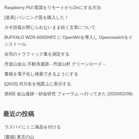
Raspberry Piの電源をリモートからOnにする方法
[道具] パンニング皿を購入した！
カギ括弧が閉じられないまま続く文章について
BUFFALO WZR-600DHP2 に OpenWrtを導入し Openvswitchをイ
ンストール
自宅のトラフィック量を測定する
丹波山金山 不動滝遺跡 - 丹波山村 グリーンロード -
書籍を電子化し検索できるようにする
[QGIS] 河川名を地図上に表示する
第8回 金山遺跡・砂金研究 フォーラム へ行ってきた (2020/02/08)
最近の投稿
ラズパイにミニ液晶を付ける
[書籍] 東京の山