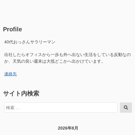
Profile
40代おっさんサラリーマン
出社したらオフィスから一歩も外へ出ない生活をしている反動なの
か、天気の良い週末は大抵どこかへ出かけています。
連絡先
サイト内検索
検
検
索
索
対
象:
2026年8月