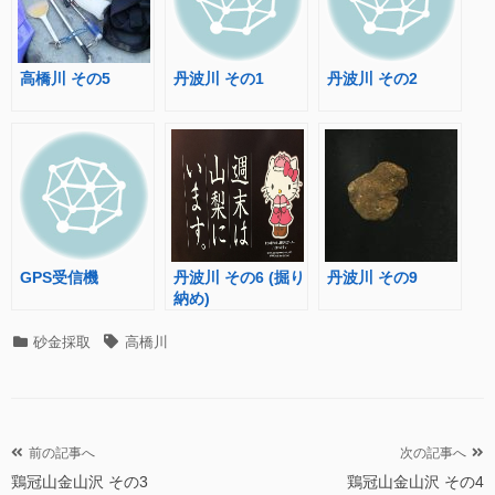
高橋川 その5
丹波川 その1
丹波川 その2
GPS受信機
丹波川 その6 (掘り
丹波川 その9
納め)
カ
タ
砂金採取
高橋川
テ
グ
ゴ
リ
ー
投
前の記事へ
次の記事へ
鶏冠山金山沢 その3
鶏冠山金山沢 その4
稿