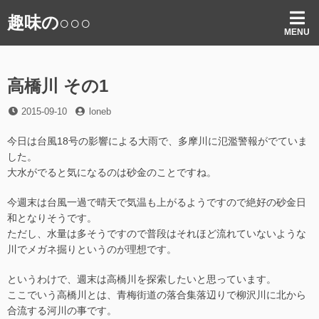
コ
趣味の○○○
ン
MENU
テ
ン
ツ
高橋川 その1
へ
ス
投
投
2015-09-10
loneb
キ
稿
稿
ッ
日
者
今日は台風18号の影響による大雨で、多摩川に氾濫警報がでていま
プ
した。
大水がでると気になるのは砂金のことですね。
今週末は台風一過で晴天で気温も上がるようですので絶好の砂金日
和となりそうです。
ただし、水量は多そうですので普段はそれほど流れていないような
川でメガネ掘りというのが理想です。
というわけで、週末は高橋川を探索したいと思っています。
ここでいう高橋川とは、青梅街道の落合集落辺りで柳沢川に北から
合流する河川の事です。